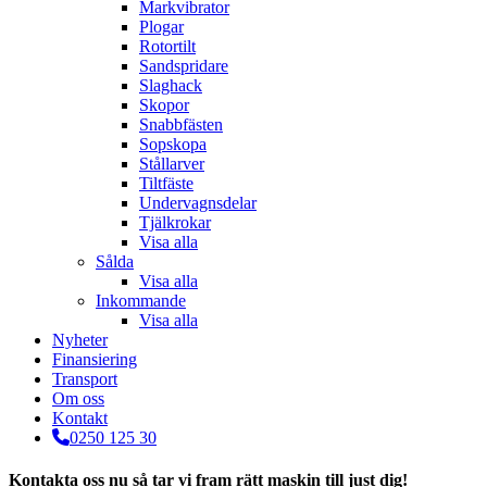
Markvibrator
Plogar
Rotortilt
Sandspridare
Slaghack
Skopor
Snabbfästen
Sopskopa
Stållarver
Tiltfäste
Undervagnsdelar
Tjälkrokar
Visa alla
Sålda
Visa alla
Inkommande
Visa alla
Nyheter
Finansiering
Transport
Om oss
Kontakt
0250 125 30
Kontakta oss nu så tar vi fram rätt maskin till just dig!