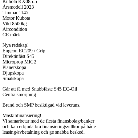
Kubota KX085-5
Årsmodell 2023
Timmar 1145
Motor Kubota
Vikt 8500kg
Aircondition
CE märk
Nya redskap!
Engcon EC209 / Grip
Direktinfäst S45
Microprop MIG2
Planerskopa
Djupskopa
Smalskopa
Går att få med Snabbfäste S45 EC-Oil
Centralsmörjning
Brand och SMP besiktigad vid leverans.
Maskinfinansiering!
Vi samarbetar med de flesta finansbolag/banker
och kan erbjuda bra finansieringsvillkor på både
leasing/avbetalning och ge snabba besked.