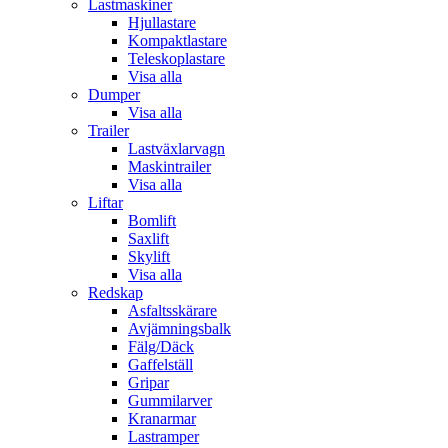
Lastmaskiner
Hjullastare
Kompaktlastare
Teleskoplastare
Visa alla
Dumper
Visa alla
Trailer
Lastväxlarvagn
Maskintrailer
Visa alla
Liftar
Bomlift
Saxlift
Skylift
Visa alla
Redskap
Asfaltsskärare
Avjämningsbalk
Fälg/Däck
Gaffelställ
Gripar
Gummilarver
Kranarmar
Lastramper