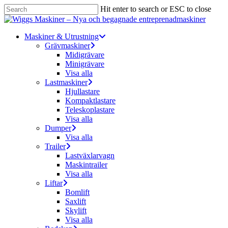
Skip
Hit enter to search or ESC to close
to
Close
main
Search
content
Menu
Maskiner & Utrustning
Grävmaskiner
Midigrävare
Minigrävare
Visa alla
Lastmaskiner
Hjullastare
Kompaktlastare
Teleskoplastare
Visa alla
Dumper
Visa alla
Trailer
Lastväxlarvagn
Maskintrailer
Visa alla
Liftar
Bomlift
Saxlift
Skylift
Visa alla