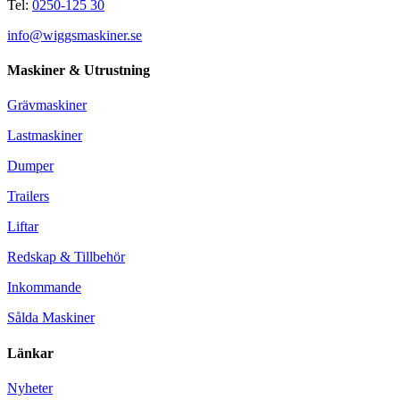
Tel:
0250-125 30
info@wiggsmaskiner.se
Maskiner & Utrustning
Grävmaskiner
Lastmaskiner
Dumper
Trailers
Liftar
Redskap & Tillbehör
Inkommande
Sålda Maskiner
Länkar
Nyheter