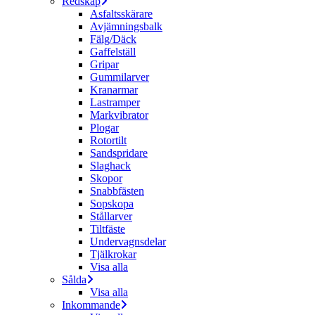
Redskap
Asfaltsskärare
Avjämningsbalk
Fälg/Däck
Gaffelställ
Gripar
Gummilarver
Kranarmar
Lastramper
Markvibrator
Plogar
Rotortilt
Sandspridare
Slaghack
Skopor
Snabbfästen
Sopskopa
Stållarver
Tiltfäste
Undervagnsdelar
Tjälkrokar
Visa alla
Sålda
Visa alla
Inkommande