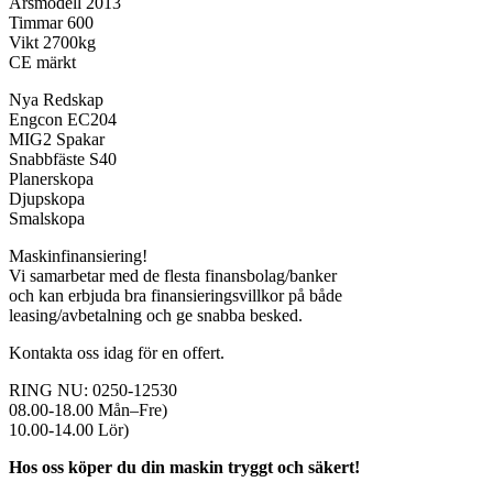
Årsmodell 2013
Timmar 600
Vikt 2700kg
CE märkt
Nya Redskap
Engcon EC204
MIG2 Spakar
Snabbfäste S40
Planerskopa
Djupskopa
Smalskopa
Maskinfinansiering!
Vi samarbetar med de flesta finansbolag/banker
och kan erbjuda bra finansieringsvillkor på både
leasing/avbetalning och ge snabba besked.
Kontakta oss idag för en offert.
RING NU: 0250-12530
08.00-18.00 Mån–Fre)
10.00-14.00 Lör)
Hos oss köper du din maskin tryggt och säkert!