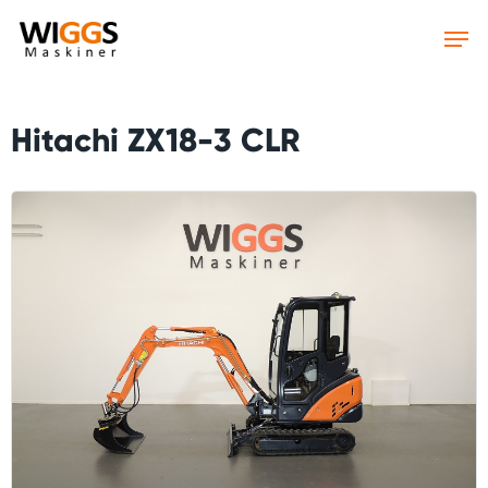
Skip
to
main
content
Hitachi ZX18-3 CLR