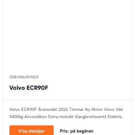
GRÄVMASKINER
Volvo ECR90F
Volvo ECR90F
Årsmodell 2026
Timmar Ny
Motor Volvo
Vikt
9400kg
Aircondition
Extra motvikt
Slangbrottsventil
Elektrisk
tankpump
Arbetsbelysning
Bandstyrning
Rotella
Autogas
CE
Visa detaljer
Pris: på begäran
märke