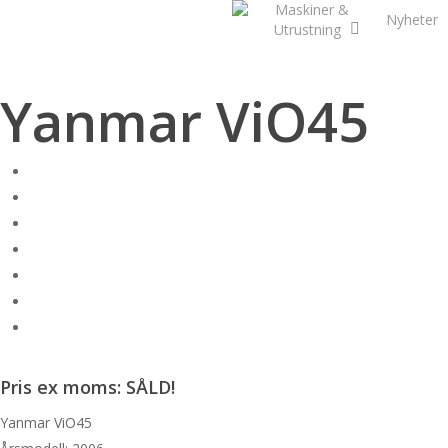
Maskiner &
Skip
Nyheter
Utrustning
to
main
content
Yanmar ViO45
Pris ex moms: SÅLD!
Yanmar ViO45