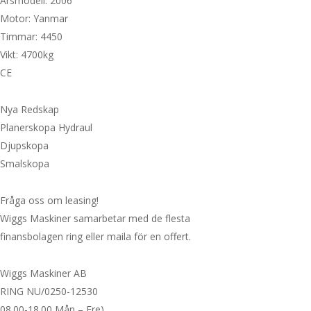
Årsmodell: 2006
Motor: Yanmar
Timmar: 4450
Vikt: 4700kg
CE
Nya Redskap
Planerskopa Hydraul
Djupskopa
Smalskopa
Fråga oss om leasing!
Wiggs Maskiner samarbetar med de flesta
finansbolagen ring eller maila för en offert.
Wiggs Maskiner AB
RING NU/0250-12530
08.00-18.00 Mån – Fre)