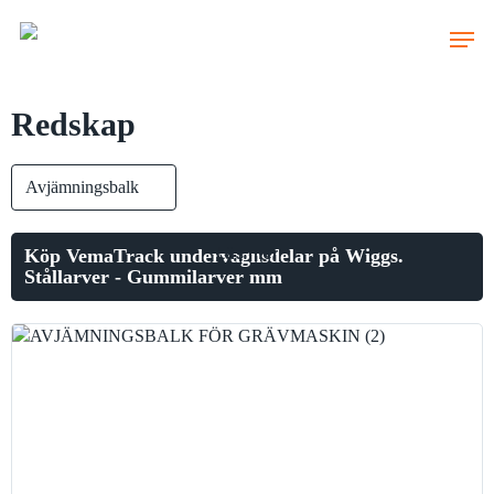
Skip
to
main
content
Redskap
Läs mer
Köp VemaTrack undervagnsdelar på Wiggs.
Stållarver - Gummilarver mm