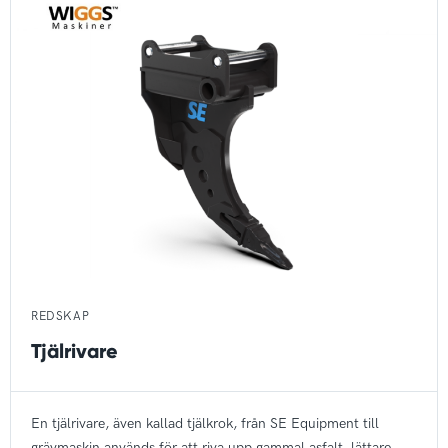
REDSKAP
Tjälrivare
En tjälrivare, även kallad tjälkrok, från SE Equipment till
grävmaskin används för att riva upp gammal asfalt, lättare