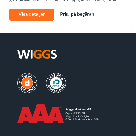
betongkonstruktioner, lösare bergarter samt tjälad mark.
Visa detaljer
Pris: på begäran