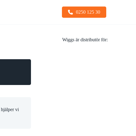
0250 125 30
Wiggs är distributör för:
Snabbfästen
Sopskopa
Stållarver
Tiltfäste
Undervagnsdelar
Tjälkrokar
Visa alla
hjälper vi
Visa alla