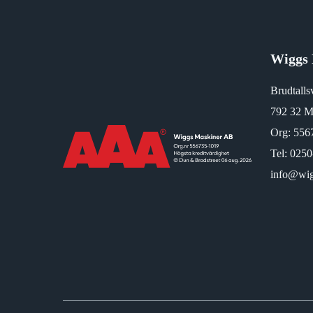
Wiggs 
Brudtalls
792 32 M
Org: 556
Tel:
0250
info@wig