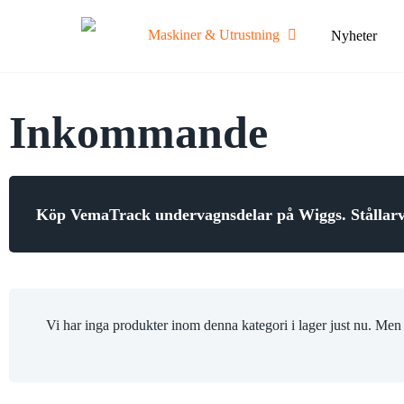
Skip
to
Maskiner & Utrustning
Nyheter
main
content
Inkommande
Midigrävare
Last
Minigrävare
Maski
Köp VemaTrack undervagnsdelar på Wiggs. Stålla
Visa alla
Visa 
Hjullastare
Boml
Kompaktlastare
Saxli
Vi har inga produkter inom denna kategori i lager just nu. Men
Teleskoplastare
Skyli
Visa alla
Visa 