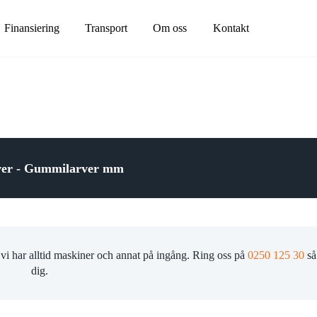
Finansiering
Transport
Om oss
Kontakt
Avjämningsbalk
växlarvagn
Fälg/Däck
Läs mer
ntrailer
Gaffelställ
rver - Gummilarver mm
alla
Gripar
Gummilarver
Kranarmar
ift
Lastramper
ft
Markvibrator
 vi har alltid maskiner och annat på ingång. Ring oss på
0250 125 30
så 
ft
dig.
Plogar
alla
Rotortilt
Sandspridare