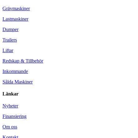
Grävmaskiner
Lastmaskiner
Dumper
Trailers
Liftar
Redskap & Tillbehör
Inkommande
Sålda Maskiner
Länkar
Nyheter
Finansiering
Om oss
Kontakt