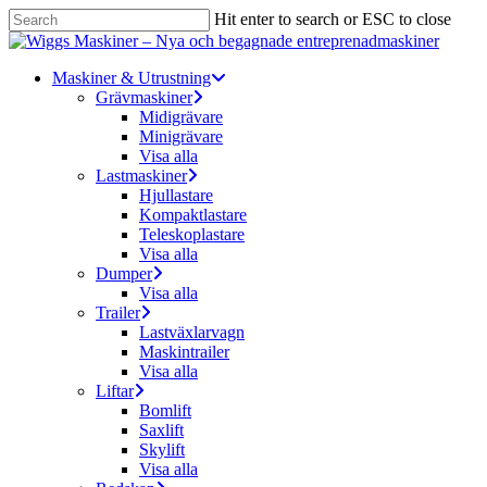
Skip
Hit enter to search or ESC to close
to
Close
main
Search
content
Menu
Maskiner & Utrustning
Grävmaskiner
Midigrävare
Minigrävare
Visa alla
Lastmaskiner
Hjullastare
Kompaktlastare
Teleskoplastare
Visa alla
Dumper
Visa alla
Trailer
Lastväxlarvagn
Maskintrailer
Visa alla
Liftar
Bomlift
Saxlift
Skylift
Visa alla