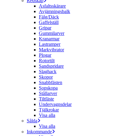
Redskap
Asfaltsskärare
Avjämningsbalk
Fälg/Däck
Gaffelställ
Gripar
Gummilarver
Kranarmar
Lastramper
Markvibrator
Plogar
Rotortilt
Sandspridare
Slaghack
Skopor
Snabbfästen
Sopskopa
Stållarver
Tiltfäste
Undervagnsdelar
Tjälkrokar
Visa alla
Sålda
Visa alla
Inkommande