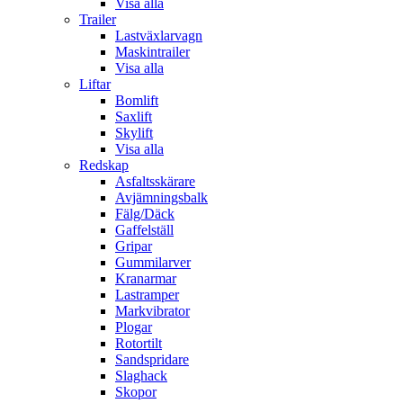
Visa alla
Trailer
Lastväxlarvagn
Maskintrailer
Visa alla
Liftar
Bomlift
Saxlift
Skylift
Visa alla
Redskap
Asfaltsskärare
Avjämningsbalk
Fälg/Däck
Gaffelställ
Gripar
Gummilarver
Kranarmar
Lastramper
Markvibrator
Plogar
Rotortilt
Sandspridare
Slaghack
Skopor