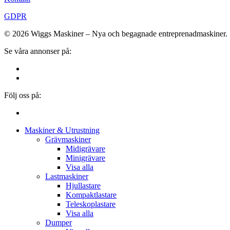
GDPR
© 2026 Wiggs Maskiner – Nya och begagnade entreprenadmaskiner.
Se våra annonser på:
Följ oss på:
Close
Maskiner & Utrustning
Menu
Grävmaskiner
Midigrävare
Minigrävare
Visa alla
Lastmaskiner
Hjullastare
Kompaktlastare
Teleskoplastare
Visa alla
Dumper