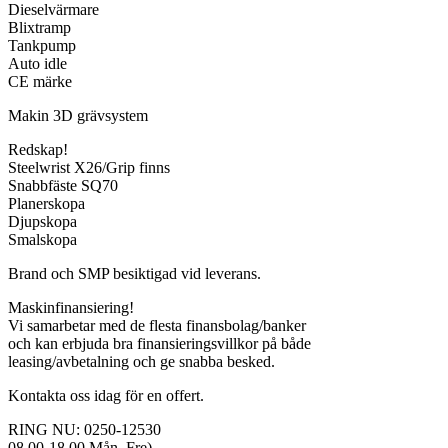
Dieselvärmare
Blixtramp
Tankpump
Auto idle
CE märke
Makin 3D grävsystem
Redskap!
Steelwrist X26/Grip finns
Snabbfäste SQ70
Planerskopa
Djupskopa
Smalskopa
Brand och SMP besiktigad vid leverans.
Maskinfinansiering!
Vi samarbetar med de flesta finansbolag/banker
och kan erbjuda bra finansieringsvillkor på både
leasing/avbetalning och ge snabba besked.
Kontakta oss idag för en offert.
RING NU: 0250-12530
08.00-18.00 Mån–Fre)