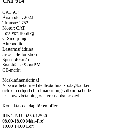
CAT 914
CAT 914
Årsmodell: 2023
Timmar: 1752
Motor: CAT
Totalvkt: 8668kg
C-Smörjning
Aircondition
Lastarmsfjädring
3e och 4e funktion
Speed 40km/h
Snabbfäste StoraBM
CE-märkt
Maskinfinansiering!
Vi samarbetar med de flesta finansbolag/banker
och kan erbjuda bra finansieringsvillkor på både
leasing/avbetalning och ge snabba besked.
Kontakta oss idag för en offert.
RING NU: 0250-12530
08.00-18.00 Mån–Fre)
10.00-14.00 Lör)