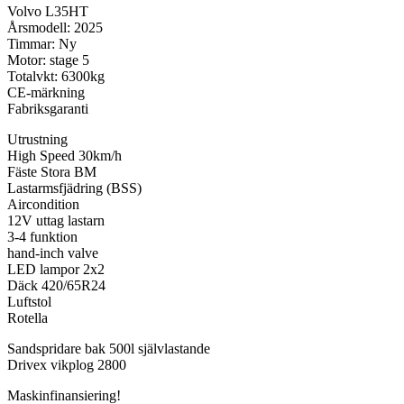
Volvo L35HT
Årsmodell: 2025
Timmar: Ny
Motor: stage 5
Totalvkt: 6300kg
CE-märkning
Fabriksgaranti
Utrustning
High Speed 30km/h
Fäste Stora BM
Lastarmsfjädring (BSS)
Aircondition
12V uttag lastarn
3-4 funktion
hand-inch valve
LED lampor 2x2
Däck 420/65R24
Luftstol
Rotella
Sandspridare bak 500l självlastande
Drivex vikplog 2800
Maskinfinansiering!