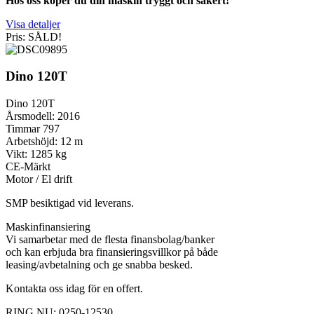
Hos oss köper du din maskin tryggt och säkert!
Visa detaljer
Pris: SÅLD!
Dino 120T
Dino 120T
Årsmodell: 2016
Timmar 797
Arbetshöjd: 12 m
Vikt: 1285 kg
CE-Märkt
Motor / El drift
SMP besiktigad vid leverans.
Maskinfinansiering
Vi samarbetar med de flesta finansbolag/banker
och kan erbjuda bra finansieringsvillkor på både
leasing/avbetalning och ge snabba besked.
Kontakta oss idag för en offert.
RING NU: 0250-12530