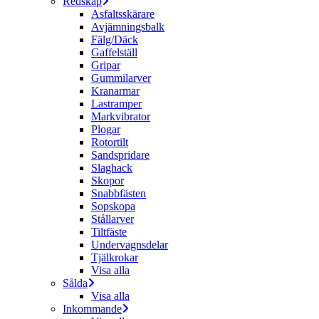
Redskap
Asfaltsskärare
Avjämningsbalk
Fälg/Däck
Gaffelställ
Gripar
Gummilarver
Kranarmar
Lastramper
Markvibrator
Plogar
Rotortilt
Sandspridare
Slaghack
Skopor
Snabbfästen
Sopskopa
Stållarver
Tiltfäste
Undervagnsdelar
Tjälkrokar
Visa alla
Sålda
Visa alla
Inkommande