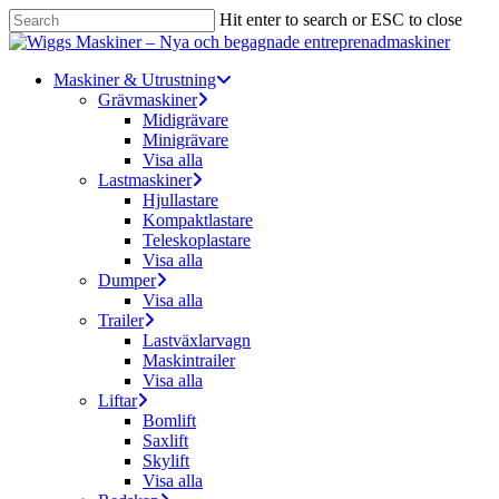
Skip
Hit enter to search or ESC to close
to
Close
main
Search
content
Menu
Maskiner & Utrustning
Grävmaskiner
Midigrävare
Minigrävare
Visa alla
Lastmaskiner
Hjullastare
Kompaktlastare
Teleskoplastare
Visa alla
Dumper
Visa alla
Trailer
Lastväxlarvagn
Maskintrailer
Visa alla
Liftar
Bomlift
Saxlift
Skylift
Visa alla