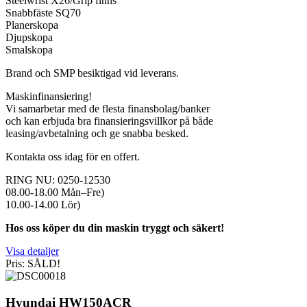
Steelwrist X26/Grip finns
Snabbfäste SQ70
Planerskopa
Djupskopa
Smalskopa
Brand och SMP besiktigad vid leverans.
Maskinfinansiering!
Vi samarbetar med de flesta finansbolag/banker
och kan erbjuda bra finansieringsvillkor på både
leasing/avbetalning och ge snabba besked.
Kontakta oss idag för en offert.
RING NU: 0250-12530
08.00-18.00 Mån–Fre)
10.00-14.00 Lör)
Hos oss köper du din maskin tryggt och säkert!
Visa detaljer
Pris: SÅLD!
Hyundai HW150ACR