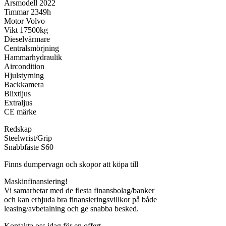
Årsmodell 2022
Timmar 2349h
Motor Volvo
Vikt 17500kg
Dieselvärmare
Centralsmörjning
Hammarhydraulik
Aircondition
Hjulstyrning
Backkamera
Blixtljus
Extraljus
CE märke
Redskap
Steelwrist/Grip
Snabbfäste S60
Finns dumpervagn och skopor att köpa till
Maskinfinansiering!
Vi samarbetar med de flesta finansbolag/banker
och kan erbjuda bra finansieringsvillkor på både
leasing/avbetalning och ge snabba besked.
Kontakta oss idag för en offert.