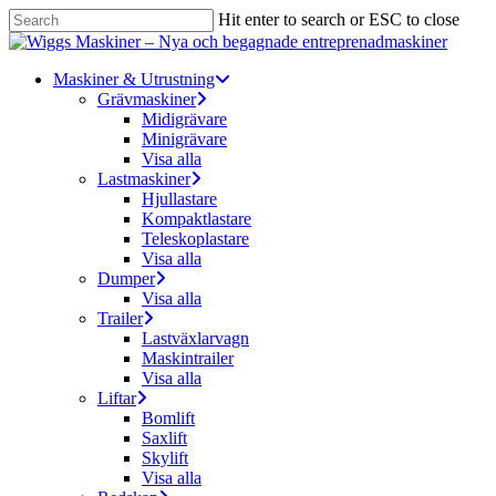
Skip
Hit enter to search or ESC to close
to
Close
main
Search
content
Menu
Maskiner & Utrustning
Grävmaskiner
Midigrävare
Minigrävare
Visa alla
Lastmaskiner
Hjullastare
Kompaktlastare
Teleskoplastare
Visa alla
Dumper
Visa alla
Trailer
Lastväxlarvagn
Maskintrailer
Visa alla
Liftar
Bomlift
Saxlift
Skylift
Visa alla