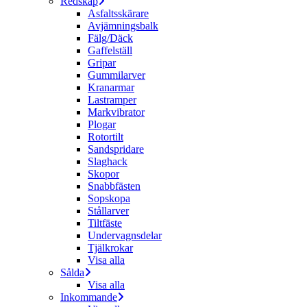
Redskap
Asfaltsskärare
Avjämningsbalk
Fälg/Däck
Gaffelställ
Gripar
Gummilarver
Kranarmar
Lastramper
Markvibrator
Plogar
Rotortilt
Sandspridare
Slaghack
Skopor
Snabbfästen
Sopskopa
Stållarver
Tiltfäste
Undervagnsdelar
Tjälkrokar
Visa alla
Sålda
Visa alla
Inkommande