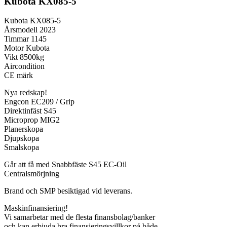
Kubota KX085-5
Kubota KX085-5
Årsmodell 2023
Timmar 1145
Motor Kubota
Vikt 8500kg
Aircondition
CE märk
Nya redskap!
Engcon EC209 / Grip
Direktinfäst S45
Microprop MIG2
Planerskopa
Djupskopa
Smalskopa
Går att få med Snabbfäste S45 EC-Oil
Centralsmörjning
Brand och SMP besiktigad vid leverans.
Maskinfinansiering!
Vi samarbetar med de flesta finansbolag/banker
och kan erbjuda bra finansieringsvillkor på både