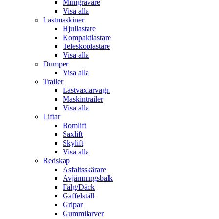
Minigrävare
Visa alla
Lastmaskiner
Hjullastare
Kompaktlastare
Teleskoplastare
Visa alla
Dumper
Visa alla
Trailer
Lastväxlarvagn
Maskintrailer
Visa alla
Liftar
Bomlift
Saxlift
Skylift
Visa alla
Redskap
Asfaltsskärare
Avjämningsbalk
Fälg/Däck
Gaffelställ
Gripar
Gummilarver