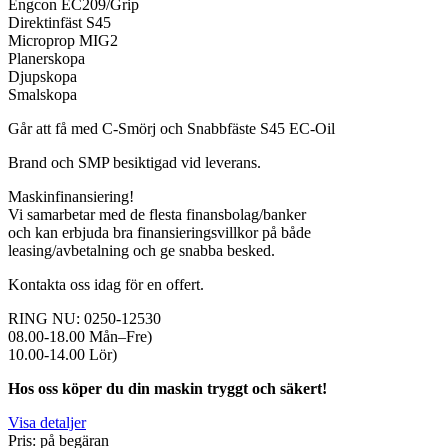
Engcon EC209/Grip
Direktinfäst S45
Microprop MIG2
Planerskopa
Djupskopa
Smalskopa
Går att få med C-Smörj och Snabbfäste S45 EC-Oil
Brand och SMP besiktigad vid leverans.
Maskinfinansiering!
Vi samarbetar med de flesta finansbolag/banker
och kan erbjuda bra finansieringsvillkor på både
leasing/avbetalning och ge snabba besked.
Kontakta oss idag för en offert.
RING NU: 0250-12530
08.00-18.00 Mån–Fre)
10.00-14.00 Lör)
Hos oss köper du din maskin tryggt och säkert!
Visa detaljer
Pris: på begäran