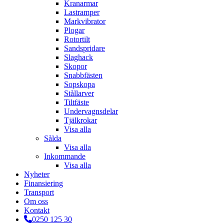
Kranarmar
Lastramper
Markvibrator
Plogar
Rotortilt
Sandspridare
Slaghack
Skopor
Snabbfästen
Sopskopa
Stållarver
Tiltfäste
Undervagnsdelar
Tjälkrokar
Visa alla
Sålda
Visa alla
Inkommande
Visa alla
Nyheter
Finansiering
Transport
Om oss
Kontakt
0250 125 30