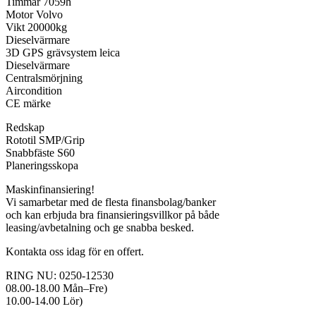
Timmar 7059h
Motor Volvo
Vikt 20000kg
Dieselvärmare
3D GPS grävsystem leica
Dieselvärmare
Centralsmörjning
Aircondition
CE märke
Redskap
Rototil SMP/Grip
Snabbfäste S60
Planeringsskopa
Maskinfinansiering!
Vi samarbetar med de flesta finansbolag/banker
och kan erbjuda bra finansieringsvillkor på både
leasing/avbetalning och ge snabba besked.
Kontakta oss idag för en offert.
RING NU: 0250-12530
08.00-18.00 Mån–Fre)
10.00-14.00 Lör)