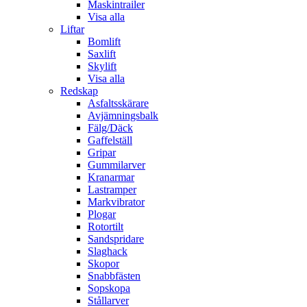
Maskintrailer
Visa alla
Liftar
Bomlift
Saxlift
Skylift
Visa alla
Redskap
Asfaltsskärare
Avjämningsbalk
Fälg/Däck
Gaffelställ
Gripar
Gummilarver
Kranarmar
Lastramper
Markvibrator
Plogar
Rotortilt
Sandspridare
Slaghack
Skopor
Snabbfästen
Sopskopa
Stållarver