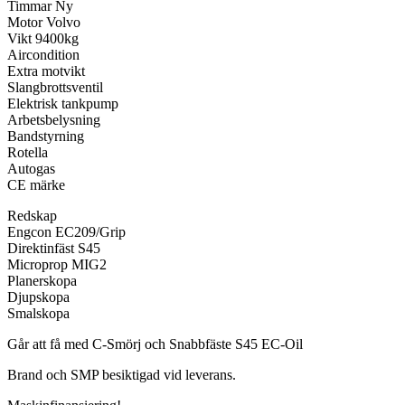
Timmar Ny
Motor Volvo
Vikt 9400kg
Aircondition
Extra motvikt
Slangbrottsventil
Elektrisk tankpump
Arbetsbelysning
Bandstyrning
Rotella
Autogas
CE märke
Redskap
Engcon EC209/Grip
Direktinfäst S45
Microprop MIG2
Planerskopa
Djupskopa
Smalskopa
Går att få med C-Smörj och Snabbfäste S45 EC-Oil
Brand och SMP besiktigad vid leverans.