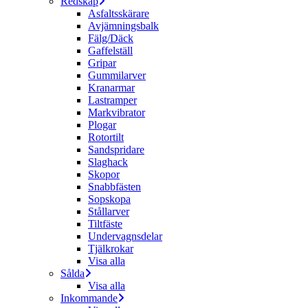
Redskap
Asfaltsskärare
Avjämningsbalk
Fälg/Däck
Gaffelställ
Gripar
Gummilarver
Kranarmar
Lastramper
Markvibrator
Plogar
Rotortilt
Sandspridare
Slaghack
Skopor
Snabbfästen
Sopskopa
Stållarver
Tiltfäste
Undervagnsdelar
Tjälkrokar
Visa alla
Sålda
Visa alla
Inkommande