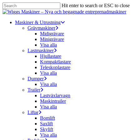
Skip
Hit enter to search or ESC to close
to
Close
main
Search
content
Menu
Maskiner & Utrustning
Grävmaskiner
Midigrävare
Minigrävare
Visa alla
Lastmaskiner
Hjullastare
Kompaktlastare
Teleskoplastare
Visa alla
Dumper
Visa alla
Trailer
Lastväxlarvagn
Maskintrailer
Visa alla
Liftar
Bomlift
Saxlift
Skylift
Visa alla