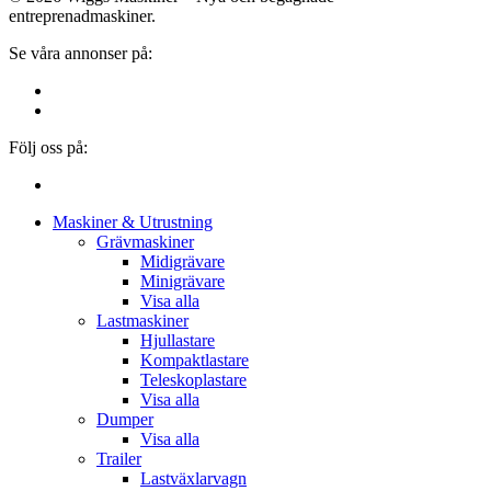
entreprenadmaskiner.
Se våra annonser på:
Följ oss på:
Close
Maskiner & Utrustning
Menu
Grävmaskiner
Midigrävare
Minigrävare
Visa alla
Lastmaskiner
Hjullastare
Kompaktlastare
Teleskoplastare
Visa alla
Dumper
Visa alla
Trailer
Lastväxlarvagn