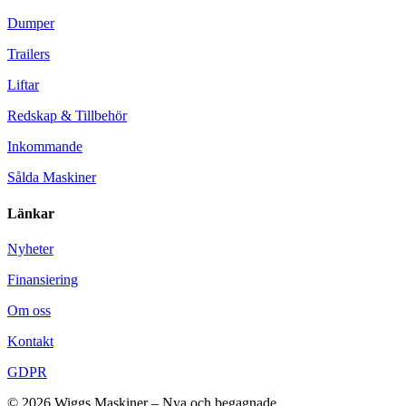
Dumper
Trailers
Liftar
Redskap & Tillbehör
Inkommande
Sålda Maskiner
Länkar
Nyheter
Finansiering
Om oss
Kontakt
GDPR
© 2026 Wiggs Maskiner – Nya och begagnade