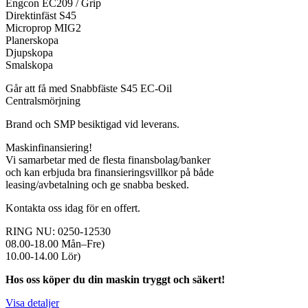
Engcon EC209 / Grip
Direktinfäst S45
Microprop MIG2
Planerskopa
Djupskopa
Smalskopa
Går att få med Snabbfäste S45 EC-Oil
Centralsmörjning
Brand och SMP besiktigad vid leverans.
Maskinfinansiering!
Vi samarbetar med de flesta finansbolag/banker
och kan erbjuda bra finansieringsvillkor på både
leasing/avbetalning och ge snabba besked.
Kontakta oss idag för en offert.
RING NU: 0250-12530
08.00-18.00 Mån–Fre)
10.00-14.00 Lör)
Hos oss köper du din maskin tryggt och säkert!
Visa detaljer