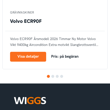
GRÄVMASKINER
Volvo ECR90F
Volvo ECR90F
Årsmodell 2026
Timmar Ny
Motor Volvo
Vikt 9400kg
Aircondition
Extra motvikt
Slangbrottsventil
Elektrisk tankpump
Arbetsbelysning
Bandstyrning
Rotella
Visa detaljer
Pris: på begäran
Autogas
CE märke
1
2
3
4