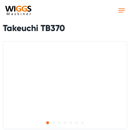
Skip
to
main
content
Takeuchi TB370