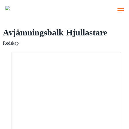
Skip
to
main
content
Avjämningsbalk Hjullastare
Redskap