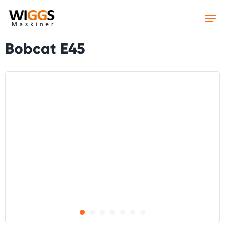
Skip
to
main
content
Bobcat E45