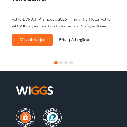
Volvo ECR90F
Årsmodell 2026
Timmar Ny
Motor Volvo
Vikt 9400kg
Aircondition
Extra motvikt
Slangbrottsventil
Elektrisk tankpump
Arbetsbelysning
Bandstyrning
Rotella
Visa detaljer
Pris: på begäran
Autogas
CE märke
1
2
3
4