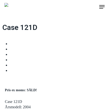
Skip
to
main
content
Case 121D
Pris ex moms: SÅLD!
Case 121D
Årsmodell: 2004