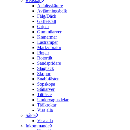
Redskap
Asfaltsskärare
Avjämningsbalk
Fälg/Däck
Gaffelställ
Gripar
Gummilarver
Kranarmar
Lastramper
Markvibrator
Plogar
Rotortilt
Sandspridare
Slaghack
Skopor
Snabbfästen
Sopskopa
Stållarver
Tiltfäste
Undervagnsdelar
Tjälkrokar
Visa alla
Sålda
Visa alla
Inkommande