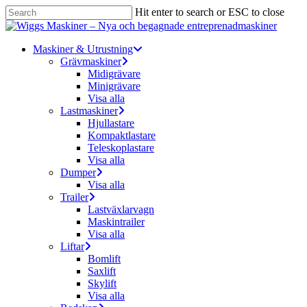
Skip
Hit enter to search or ESC to close
to
Close
main
Search
content
Menu
Maskiner & Utrustning
Grävmaskiner
Midigrävare
Minigrävare
Visa alla
Lastmaskiner
Hjullastare
Kompaktlastare
Teleskoplastare
Visa alla
Dumper
Visa alla
Trailer
Lastväxlarvagn
Maskintrailer
Visa alla
Liftar
Bomlift
Saxlift
Skylift
Visa alla