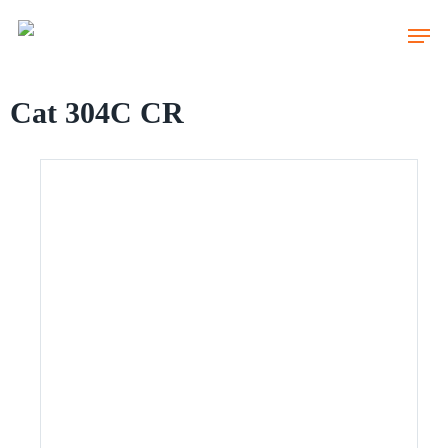
Skip
to
main
content
Cat 304C CR