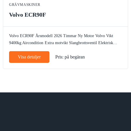
GRÄVMASKINER
Volvo ECR90F
Volvo ECR90F
Årsmodell 2026
Timmar Ny
Motor Volvo
Vikt
9400kg
Aircondition
Extra motvikt
Slangbrottsventil
Elektrisk
tankpump
Arbetsbelysning
Bandstyrning
Rotella
Autogas
CE märke
Visa detaljer
Pris: på begäran