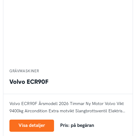
GRÄVMASKINER
Volvo ECR90F
Volvo ECR90F
Årsmodell 2026
Timmar Ny
Motor Volvo
Vikt
9400kg
Aircondition
Extra motvikt
Slangbrottsventil
Elektrisk
tankpump
Arbetsbelysning
Bandstyrning
Rotella
Autogas
CE
Visa detaljer
Pris: på begäran
märke