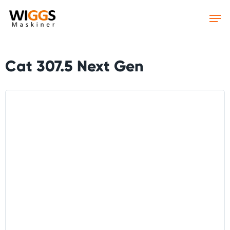
Skip
to
main
content
Cat 307.5 Next Gen