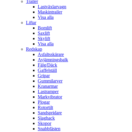
Trailer
Lastväxlarvagn
Maskintrailer
Visa alla
Liftar
Bomlift
Saxlift
Skylift
Visa alla
Redskap
Asfaltsskärare
Avjämningsbalk
Fälg/Däck
Gaffelställ
Gripar
Gummilarver
Kranarmar
Lastramper
Markvibrator
Plogar
Rotortilt
Sandspridare
Slaghack
Skopor
Snabbfästen