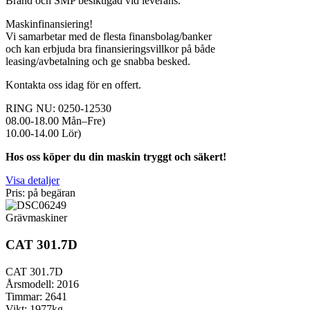
Brand och SMP besiktigad vid leverans.
Maskinfinansiering!
Vi samarbetar med de flesta finansbolag/banker
och kan erbjuda bra finansieringsvillkor på både
leasing/avbetalning och ge snabba besked.
Kontakta oss idag för en offert.
RING NU: 0250-12530
08.00-18.00 Mån–Fre)
10.00-14.00 Lör)
Hos oss köper du din maskin tryggt och säkert!
Visa detaljer
Pris: på begäran
Grävmaskiner
CAT 301.7D
CAT 301.7D
Årsmodell: 2016
Timmar: 2641
Vikt: 1977kg