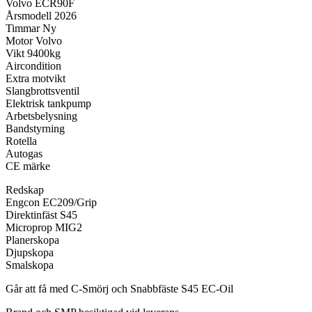
Volvo ECR90F
Årsmodell 2026
Timmar Ny
Motor Volvo
Vikt 9400kg
Aircondition
Extra motvikt
Slangbrottsventil
Elektrisk tankpump
Arbetsbelysning
Bandstyrning
Rotella
Autogas
CE märke
Redskap
Engcon EC209/Grip
Direktinfäst S45
Microprop MIG2
Planerskopa
Djupskopa
Smalskopa
Går att få med C-Smörj och Snabbfäste S45 EC-Oil