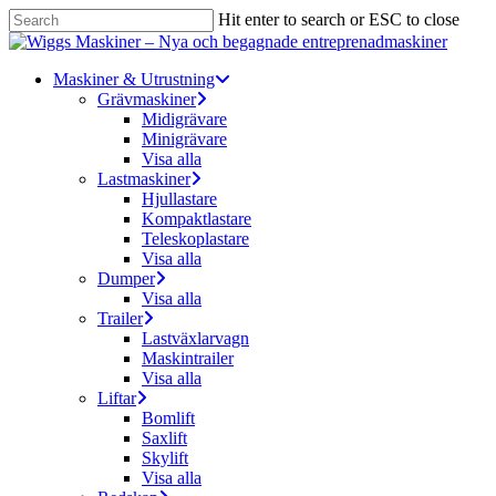
Skip
Hit enter to search or ESC to close
to
Close
main
Search
content
Menu
Maskiner & Utrustning
Grävmaskiner
Midigrävare
Minigrävare
Visa alla
Lastmaskiner
Hjullastare
Kompaktlastare
Teleskoplastare
Visa alla
Dumper
Visa alla
Trailer
Lastväxlarvagn
Maskintrailer
Visa alla
Liftar
Bomlift
Saxlift
Skylift
Visa alla