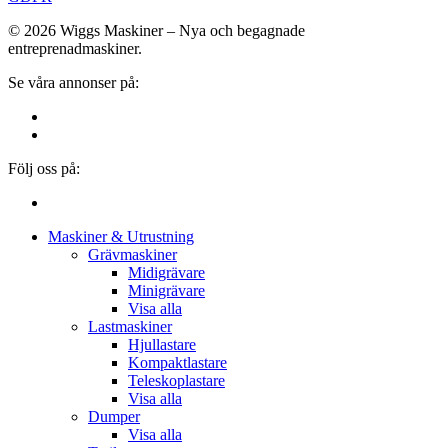
© 2026 Wiggs Maskiner – Nya och begagnade
entreprenadmaskiner.
Se våra annonser på:
Följ oss på:
Close
Maskiner & Utrustning
Menu
Grävmaskiner
Midigrävare
Minigrävare
Visa alla
Lastmaskiner
Hjullastare
Kompaktlastare
Teleskoplastare
Visa alla
Dumper
Visa alla