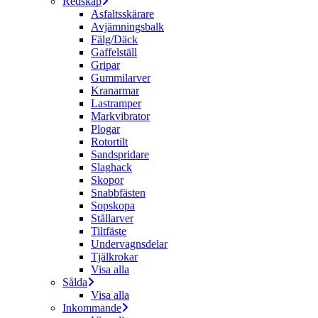
Redskap
Asfaltsskärare
Avjämningsbalk
Fälg/Däck
Gaffelställ
Gripar
Gummilarver
Kranarmar
Lastramper
Markvibrator
Plogar
Rotortilt
Sandspridare
Slaghack
Skopor
Snabbfästen
Sopskopa
Stållarver
Tiltfäste
Undervagnsdelar
Tjälkrokar
Visa alla
Sålda
Visa alla
Inkommande