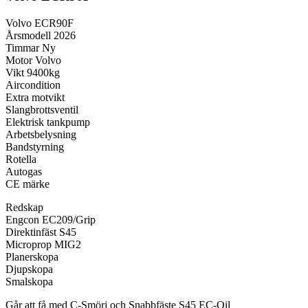
Volvo ECR90F
Årsmodell 2026
Timmar Ny
Motor Volvo
Vikt 9400kg
Aircondition
Extra motvikt
Slangbrottsventil
Elektrisk tankpump
Arbetsbelysning
Bandstyrning
Rotella
Autogas
CE märke
Redskap
Engcon EC209/Grip
Direktinfäst S45
Microprop MIG2
Planerskopa
Djupskopa
Smalskopa
Går att få med C-Smörj och Snabbfäste S45 EC-Oil