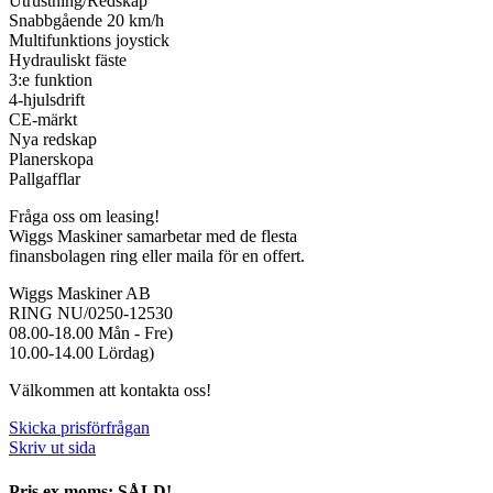
Utrustning/Redskap
Snabbgående 20 km/h
Multifunktions joystick
Hydrauliskt fäste
3:e funktion
4-hjulsdrift
CE-märkt
Nya redskap
Planerskopa
Pallgafflar
Fråga oss om leasing!
Wiggs Maskiner samarbetar med de flesta
finansbolagen ring eller maila för en offert.
Wiggs Maskiner AB
RING NU/0250-12530
08.00-18.00 Mån - Fre)
10.00-14.00 Lördag)
Välkommen att kontakta oss!
Skicka prisförfrågan
Skriv ut sida
Pris ex moms: SÅLD!