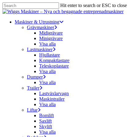
Skip
Hit enter to search or ESC to close
to
Close
main
Search
content
Menu
Maskiner & Utrustning
Grävmaskiner
Midigrävare
Minigrävare
Visa alla
Lastmaskiner
Hjullastare
Kompaktlastare
Teleskoplastare
Visa alla
Dumper
Visa alla
Trailer
Lastväxlarvagn
Maskintrailer
Visa alla
Liftar
Bomlift
Saxlift
Skylift
Visa alla