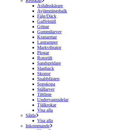
Redskap
Asfaltsskärare
Avjämningsbalk
Fälg/Däck
Gaffelställ
Gripar
Gummilarver
Kranarmar
Lastramper
Markvibrator
Plogar
Rotortilt
Sandspridare
Slaghack
Skopor
Snabbfästen
Sopskopa
Stållarver
Tiltfäste
Undervagnsdelar
Tjälkrokar
Visa alla
Sålda
Visa alla
Inkommande