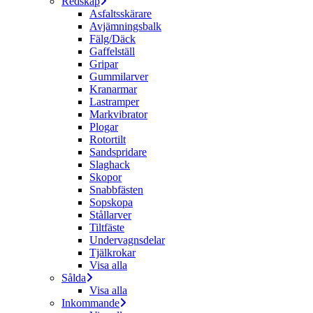
Redskap
Asfaltsskärare
Avjämningsbalk
Fälg/Däck
Gaffelställ
Gripar
Gummilarver
Kranarmar
Lastramper
Markvibrator
Plogar
Rotortilt
Sandspridare
Slaghack
Skopor
Snabbfästen
Sopskopa
Stållarver
Tiltfäste
Undervagnsdelar
Tjälkrokar
Visa alla
Sålda
Visa alla
Inkommande