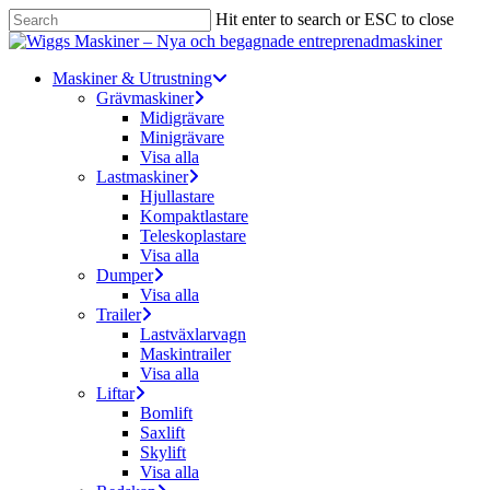
Skip
Hit enter to search or ESC to close
to
Close
main
Search
content
Menu
Maskiner & Utrustning
Grävmaskiner
Midigrävare
Minigrävare
Visa alla
Lastmaskiner
Hjullastare
Kompaktlastare
Teleskoplastare
Visa alla
Dumper
Visa alla
Trailer
Lastväxlarvagn
Maskintrailer
Visa alla
Liftar
Bomlift
Saxlift
Skylift
Visa alla