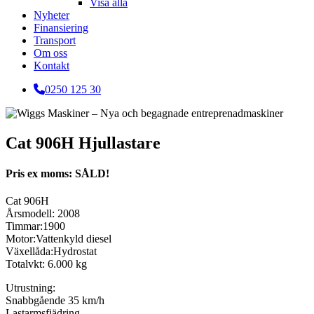
Visa alla
Nyheter
Finansiering
Transport
Om oss
Kontakt
0250 125 30
Cat 906H Hjullastare
Pris ex moms: SÅLD!
Cat 906H
Årsmodell: 2008
Timmar:1900
Motor:Vattenkyld diesel
Växellåda:Hydrostat
Totalvkt: 6.000 kg
Utrustning:
Snabbgående 35 km/h
Lastarmsfjädring