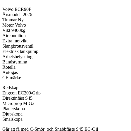
Volvo ECR90F
Årsmodell 2026
Timmar Ny
Motor Volvo
Vikt 9400kg
Aircondition
Extra motvikt
Slangbrottsventil
Elektrisk tankpump
Arbetsbelysning
Bandstyrning
Rotella
Autogas
CE märke
Redskap
Engcon EC209/Grip
Direktinfäst S45
Microprop MIG2
Planerskopa
Djupskopa
Smalskopa
Går att få med C-Smörj och Snabbfäste S45 EC-Oil