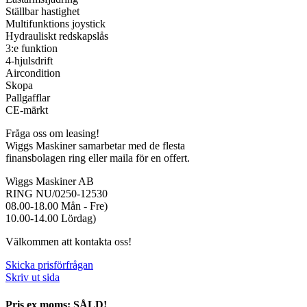
Ställbar hastighet
Multifunktions joystick
Hydrauliskt redskapslås
3:e funktion
4-hjulsdrift
Aircondition
Skopa
Pallgafflar
CE-märkt
Fråga oss om leasing!
Wiggs Maskiner samarbetar med de flesta
finansbolagen ring eller maila för en offert.
Wiggs Maskiner AB
RING NU/0250-12530
08.00-18.00 Mån - Fre)
10.00-14.00 Lördag)
Välkommen att kontakta oss!
Skicka prisförfrågan
Skriv ut sida
Pris ex moms: SÅLD!