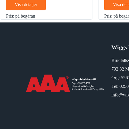
motvikt
Slangbrottsventil
Elektrisk tankpump
Visa detaljer
Visa deta
Arbetsbelysning
Bandstyrning
Rotella
Autogas
Pris: på begäran
Pris: på begä
CE märke
Wiggs 
Brudtalls
792 32 M
Org: 556
Tel:
0250
info@wig