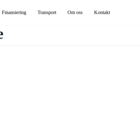
Finansiering
Transport
Om oss
Kontakt
e
Avjämningsbalk
växlarvagn
Fälg/Däck
ntrailer
Gaffelställ
alla
Gripar
Gummilarver
Kranarmar
ift
Lastramper
ft
Markvibrator
ft
Plogar
alla
Rotortilt
Sandspridare