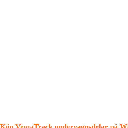
Köp VemaTrack undervagnsdelar på Wi