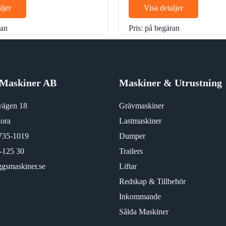
märkt
ljer
Visa detaljer
ran
Pris: på begäran
Maskiner AB
Maskiner & Utrustning
vägen 18
Grävmaskiner
ora
Lastmaskiner
735-1019
Dumper
-125 30
Trailers
gsmaskiner.se
Liftar
Redskap & Tillbehör
Inkommande
Sålda Maskiner