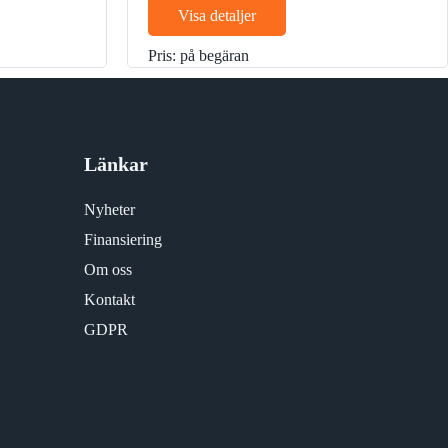
märk
Visa detaljer
Pris: på begäran
Länkar
Nyheter
Finansiering
Om oss
Kontakt
GDPR