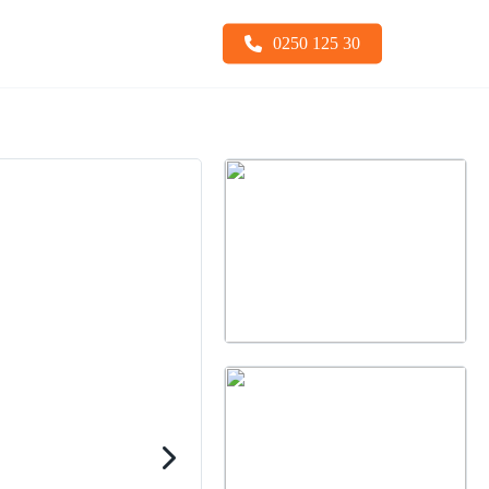
Menu
0250 125 30
Snabbfästen
Sopskopa
Stållarver
Tiltfäste
Undervagnsdelar
Tjälkrokar
Visa alla
Visa alla