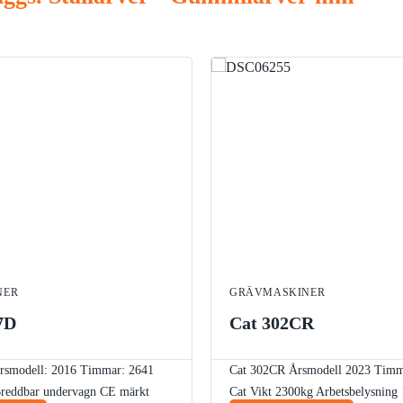
NER
GRÄVMASKINER
7D
Cat 302CR
smodell: 2016
Timmar: 2641
Cat 302CR
Årsmodell 2023
Timm
reddbar undervagn
CE märkt
Cat
Vikt 2300kg
Arbetsbelysning