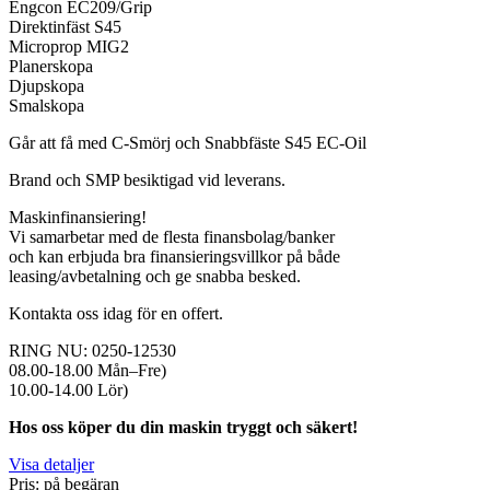
Engcon EC209/Grip
Direktinfäst S45
Microprop MIG2
Planerskopa
Djupskopa
Smalskopa
Går att få med C-Smörj och Snabbfäste S45 EC-Oil
Brand och SMP besiktigad vid leverans.
Maskinfinansiering!
Vi samarbetar med de flesta finansbolag/banker
och kan erbjuda bra finansieringsvillkor på både
leasing/avbetalning och ge snabba besked.
Kontakta oss idag för en offert.
RING NU: 0250-12530
08.00-18.00 Mån–Fre)
10.00-14.00 Lör)
Hos oss köper du din maskin tryggt och säkert!
Visa detaljer
Pris: på begäran