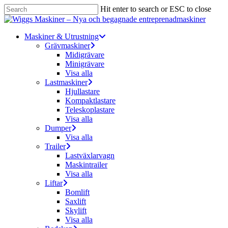
Skip
Hit enter to search or ESC to close
to
Close
main
Search
content
Menu
Maskiner & Utrustning
Grävmaskiner
Midigrävare
Minigrävare
Visa alla
Lastmaskiner
Hjullastare
Kompaktlastare
Teleskoplastare
Visa alla
Dumper
Visa alla
Trailer
Lastväxlarvagn
Maskintrailer
Visa alla
Liftar
Bomlift
Saxlift
Skylift
Visa alla