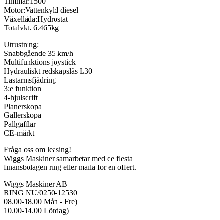
Timmar:1500
Motor:Vattenkyld diesel
Växellåda:Hydrostat
Totalvkt: 6.465kg
Utrustning:
Snabbgående 35 km/h
Multifunktions joystick
Hydrauliskt redskapslås L30
Lastarmsfjädring
3:e funktion
4-hjulsdrift
Planerskopa
Gallerskopa
Pallgafflar
CE-märkt
Fråga oss om leasing!
Wiggs Maskiner samarbetar med de flesta
finansbolagen ring eller maila för en offert.
Wiggs Maskiner AB
RING NU/0250-12530
08.00-18.00 Mån - Fre)
10.00-14.00 Lördag)