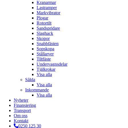
Kranarmar
Lastramper
Markvibrator
Plogar
Rotortilt
Sandspridare
Slaghack
Skopor
Snabbfästen
Sopskopa
Stållarver
Tiltfäste
Undervagnsdelar
Tjälkrokar
Visa alla
Sålda
Visa alla
Inkommande
Visa alla
Nyheter
Finansiering
Transport
Om oss
Kontakt
0250 125 30