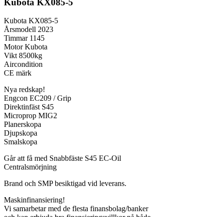
Kubota KX085-5
Kubota KX085-5
Årsmodell 2023
Timmar 1145
Motor Kubota
Vikt 8500kg
Aircondition
CE märk
Nya redskap!
Engcon EC209 / Grip
Direktinfäst S45
Microprop MIG2
Planerskopa
Djupskopa
Smalskopa
Går att få med Snabbfäste S45 EC-Oil
Centralsmörjning
Brand och SMP besiktigad vid leverans.
Maskinfinansiering!
Vi samarbetar med de flesta finansbolag/banker