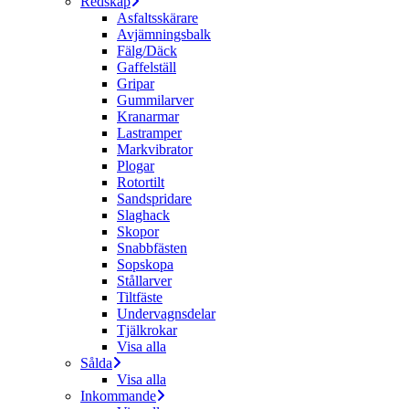
Redskap
Asfaltsskärare
Avjämningsbalk
Fälg/Däck
Gaffelställ
Gripar
Gummilarver
Kranarmar
Lastramper
Markvibrator
Plogar
Rotortilt
Sandspridare
Slaghack
Skopor
Snabbfästen
Sopskopa
Stållarver
Tiltfäste
Undervagnsdelar
Tjälkrokar
Visa alla
Sålda
Visa alla
Inkommande