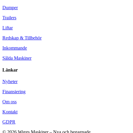
Dumper
Trailers
Liftar
Redskap & Tillbehör
Inkommande
Sålda Maskiner
Länkar
Nyheter
Finansiering
Om oss
Kontakt
GDPR
© 2026 Wiggs Maskiner – Nya och begagnade