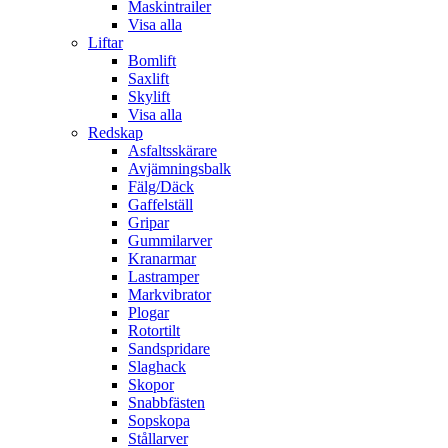
Maskintrailer
Visa alla
Liftar
Bomlift
Saxlift
Skylift
Visa alla
Redskap
Asfaltsskärare
Avjämningsbalk
Fälg/Däck
Gaffelställ
Gripar
Gummilarver
Kranarmar
Lastramper
Markvibrator
Plogar
Rotortilt
Sandspridare
Slaghack
Skopor
Snabbfästen
Sopskopa
Stållarver