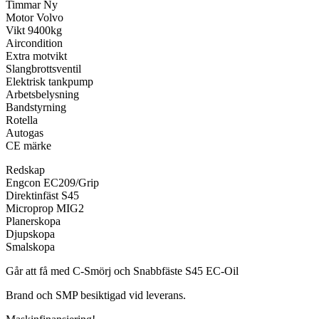
Timmar Ny
Motor Volvo
Vikt 9400kg
Aircondition
Extra motvikt
Slangbrottsventil
Elektrisk tankpump
Arbetsbelysning
Bandstyrning
Rotella
Autogas
CE märke
Redskap
Engcon EC209/Grip
Direktinfäst S45
Microprop MIG2
Planerskopa
Djupskopa
Smalskopa
Går att få med C-Smörj och Snabbfäste S45 EC-Oil
Brand och SMP besiktigad vid leverans.