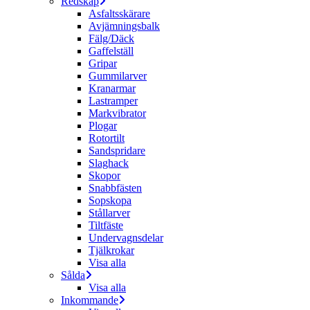
Redskap
Asfaltsskärare
Avjämningsbalk
Fälg/Däck
Gaffelställ
Gripar
Gummilarver
Kranarmar
Lastramper
Markvibrator
Plogar
Rotortilt
Sandspridare
Slaghack
Skopor
Snabbfästen
Sopskopa
Stållarver
Tiltfäste
Undervagnsdelar
Tjälkrokar
Visa alla
Sålda
Visa alla
Inkommande