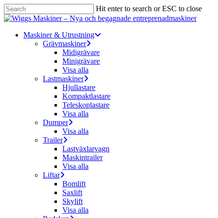
Skip
Hit enter to search or ESC to close
to
Close
main
Search
content
Menu
Maskiner & Utrustning
Grävmaskiner
Midigrävare
Minigrävare
Visa alla
Lastmaskiner
Hjullastare
Kompaktlastare
Teleskoplastare
Visa alla
Dumper
Visa alla
Trailer
Lastväxlarvagn
Maskintrailer
Visa alla
Liftar
Bomlift
Saxlift
Skylift
Visa alla