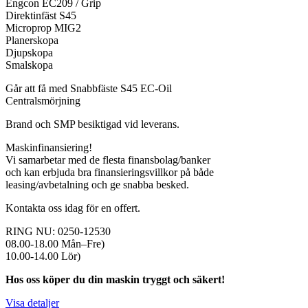
Engcon EC209 / Grip
Direktinfäst S45
Microprop MIG2
Planerskopa
Djupskopa
Smalskopa
Går att få med Snabbfäste S45 EC-Oil
Centralsmörjning
Brand och SMP besiktigad vid leverans.
Maskinfinansiering!
Vi samarbetar med de flesta finansbolag/banker
och kan erbjuda bra finansieringsvillkor på både
leasing/avbetalning och ge snabba besked.
Kontakta oss idag för en offert.
RING NU: 0250-12530
08.00-18.00 Mån–Fre)
10.00-14.00 Lör)
Hos oss köper du din maskin tryggt och säkert!
Visa detaljer