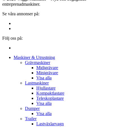
entreprenadmaskiner.
Se våra annonser på:
Följ oss på:
Close
Maskiner & Utrustning
Menu
Grävmaskiner
Midigrävare
Minigrävare
Visa alla
Lastmaskiner
Hjullastare
Kompaktlastare
Teleskoplastare
Visa alla
Dumper
Visa alla
Trailer
Lastväxlarvagn