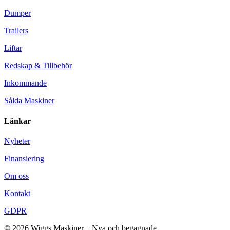
Dumper
Trailers
Liftar
Redskap & Tillbehör
Inkommande
Sålda Maskiner
Länkar
Nyheter
Finansiering
Om oss
Kontakt
GDPR
© 2026 Wiggs Maskiner – Nya och begagnade