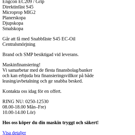
Engcon EC209 / Grip
Direktinfäst S45
Microprop MIG2
Planerskopa
Djupskopa
Smalskopa
Går att få med Snabbfäste S45 EC-Oil
Centralsmörjning
Brand och SMP besiktigad vid leverans.
Maskinfinansiering!
Vi samarbetar med de flesta finansbolag/banker
och kan erbjuda bra finansieringsvillkor på både
leasing/avbetalning och ge snabba besked.
Kontakta oss idag för en offert.
RING NU: 0250-12530
08.00-18.00 Mån–Fre)
10.00-14.00 Lör)
Hos oss köper du din maskin tryggt och säkert!
Visa detaljer