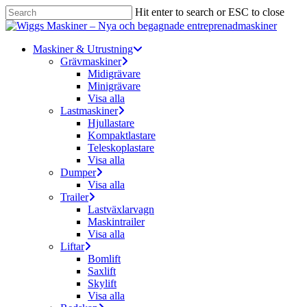
Skip
Hit enter to search or ESC to close
to
Close
main
Search
content
Menu
Maskiner & Utrustning
Grävmaskiner
Midigrävare
Minigrävare
Visa alla
Lastmaskiner
Hjullastare
Kompaktlastare
Teleskoplastare
Visa alla
Dumper
Visa alla
Trailer
Lastväxlarvagn
Maskintrailer
Visa alla
Liftar
Bomlift
Saxlift
Skylift
Visa alla