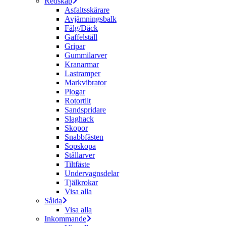
Redskap
Asfaltsskärare
Avjämningsbalk
Fälg/Däck
Gaffelställ
Gripar
Gummilarver
Kranarmar
Lastramper
Markvibrator
Plogar
Rotortilt
Sandspridare
Slaghack
Skopor
Snabbfästen
Sopskopa
Stållarver
Tiltfäste
Undervagnsdelar
Tjälkrokar
Visa alla
Sålda
Visa alla
Inkommande