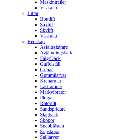
Maskintrailer
Visa alla
Liftar
Bomlift
Saxlift
Skylift
Visa alla
Redskap
Asfaltsskärare
Avjämningsbalk
Fälg/Däck
Gaffelställ
Gripar
Gummilarver
Kranarmar
Lastramper
Markvibrator
Plogar
Rotortilt
Sandspridare
Slaghack
Skopor
Snabbfästen
Sopskopa
Stållarver