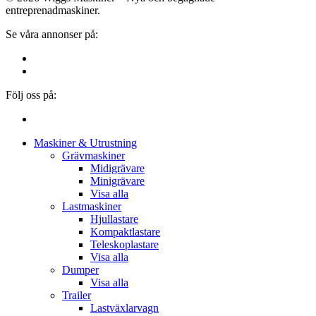
entreprenadmaskiner.
Se våra annonser på:
Följ oss på:
Close
Maskiner & Utrustning
Menu
Grävmaskiner
Midigrävare
Minigrävare
Visa alla
Lastmaskiner
Hjullastare
Kompaktlastare
Teleskoplastare
Visa alla
Dumper
Visa alla
Trailer
Lastväxlarvagn