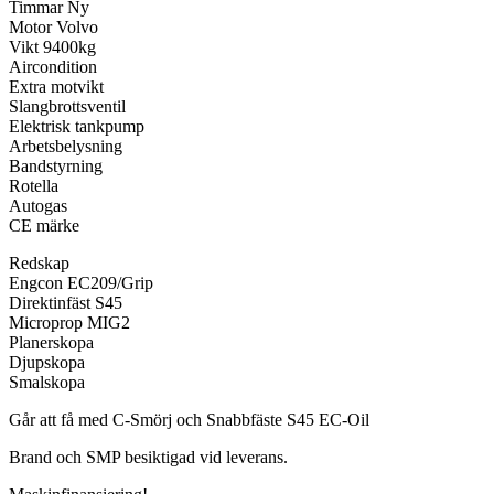
Timmar Ny
Motor Volvo
Vikt 9400kg
Aircondition
Extra motvikt
Slangbrottsventil
Elektrisk tankpump
Arbetsbelysning
Bandstyrning
Rotella
Autogas
CE märke
Redskap
Engcon EC209/Grip
Direktinfäst S45
Microprop MIG2
Planerskopa
Djupskopa
Smalskopa
Går att få med C-Smörj och Snabbfäste S45 EC-Oil
Brand och SMP besiktigad vid leverans.