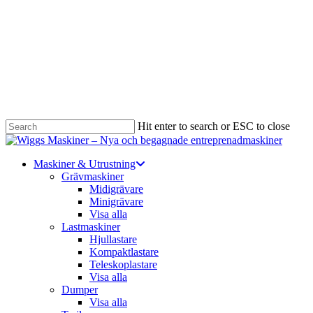
Hit enter to search or ESC to close
Close
Search
Menu
Maskiner & Utrustning
Grävmaskiner
Midigrävare
Minigrävare
Visa alla
Lastmaskiner
Hjullastare
Kompaktlastare
Teleskoplastare
Visa alla
Dumper
Visa alla