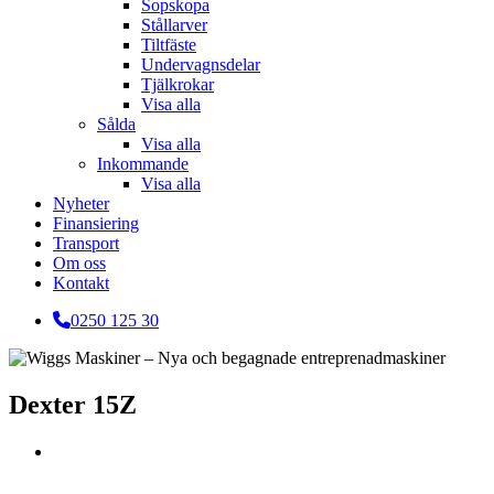
Sopskopa
Stållarver
Tiltfäste
Undervagnsdelar
Tjälkrokar
Visa alla
Sålda
Visa alla
Inkommande
Visa alla
Nyheter
Finansiering
Transport
Om oss
Kontakt
0250 125 30
Dexter 15Z