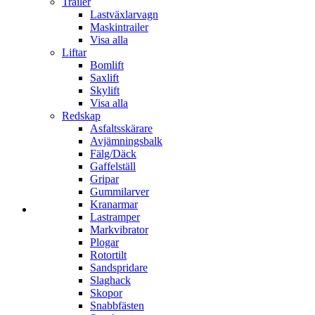
Trailer
Lastväxlarvagn
Maskintrailer
Visa alla
Liftar
Bomlift
Saxlift
Skylift
Visa alla
Redskap
Asfaltsskärare
Avjämningsbalk
Fälg/Däck
Gaffelställ
Gripar
Gummilarver
Kranarmar
Lastramper
Markvibrator
Plogar
Rotortilt
Sandspridare
Slaghack
Skopor
Snabbfästen