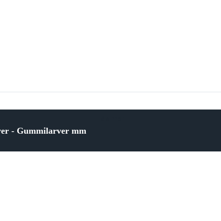
Läs mer
rver - Gummilarver mm