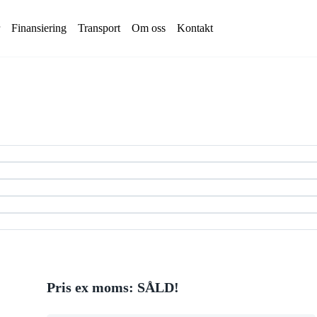
Finansiering
Transport
Om oss
Kontakt
Avjämningsbalk
växlarvagn
Fälg/Däck
ntrailer
Gaffelställ
alla
Gripar
Gummilarver
Kranarmar
ift
Lastramper
ft
Markvibrator
ft
Plogar
alla
Pris ex moms: SÅLD!
Rotortilt
Sandspridare