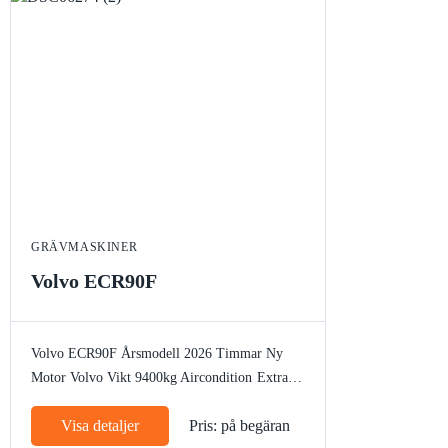
GRÄVMASKINER
Volvo ECR90F
Volvo ECR90F
Årsmodell 2026
Timmar Ny
Motor Volvo
Vikt 9400kg
Aircondition
Extra
motvikt
Slangbrottsventil
Elektrisk tankpump
Visa detaljer
Pris: på begäran
Arbetsbelysning
Bandstyrning
Rotella
Autogas