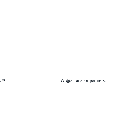
Visa alla
g och
Wiggs transportpartners: