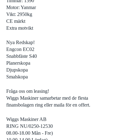
Timmar: 1390
Visa alla
Asfal
Motor: Yanmar
Vikt: 2950kg
CE märkt
Extra motvikt
Nya Redskap!
Engcon EC02
Snabbfäste S40
Planerskopa
Djupskopa
Smalskopa
Fråga oss om leasing!
Wiggs Maskiner samarbetar med de flesta
finansbolagen ring eller maila för en offert.
Wiggs Maskiner AB
RING NU/0250-12530
08.00-18.00 Mån - Fre)
10.00-14.00 Lördag)