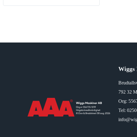
CE märke
Wiggs 
Brudtalls
792 32 M
Org: 556
Tel:
0250
info@wig