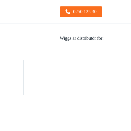
0250 125 30
Wiggs är distributör för:
Snabbfästen
Sopskopa
Stållarver
Tiltfäste
Undervagnsdelar
Tjälkrokar
Visa alla
Visa alla