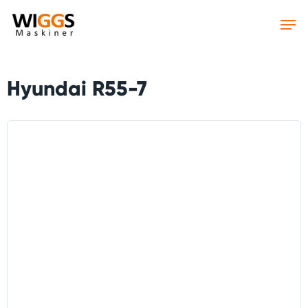
Skip
to
main
content
Hyundai R55-7