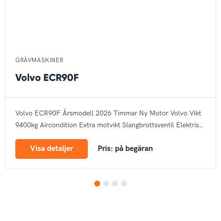
GRÄVMASKINER
Volvo ECR90F
Volvo ECR90F
Årsmodell 2026
Timmar Ny
Motor Volvo
Vikt
9400kg
Aircondition
Extra motvikt
Slangbrottsventil
Elektrisk
tankpump
Arbetsbelysning
Bandstyrning
Rotella
Autogas
CE
Visa detaljer
Pris: på begäran
märke
1
2
3
4