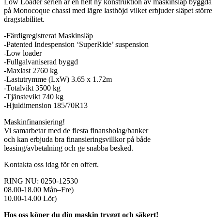
Low Loader serien är en helt ny konstruktion av maskinsläp byggda
på Monocoque chassi med lägre lasthöjd vilket erbjuder släpet större
dragstabilitet.
-Färdigregistrerat Maskinsläp
-Patented Indespension ‘SuperRide’ suspension
-Low loader
-Fullgalvaniserad byggd
-Maxlast 2760 kg
-Lastutrymme (LxW) 3.65 x 1.72m
-Totalvikt 3500 kg
-Tjänstevikt 740 kg
-Hjuldimension 185/70R13
Maskinfinansiering!
Vi samarbetar med de flesta finansbolag/banker
och kan erbjuda bra finansieringsvillkor på både
leasing/avbetalning och ge snabba besked.
Kontakta oss idag för en offert.
RING NU: 0250-12530
08.00-18.00 Mån–Fre)
10.00-14.00 Lör)
Hos oss köper du din maskin tryggt och säkert!