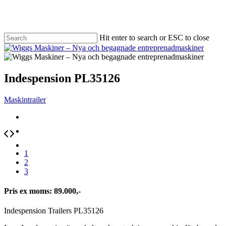
Skip
to
main
content
Hit enter to search or ESC to close
Close
Search
Menu
Indespension PL35126
Maskintrailer
1
2
3
Pris ex moms: 89.000,-
Indespension Trailers PL35126