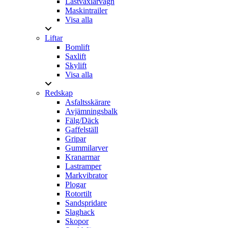
Lastväxlarvagn
Maskintrailer
Visa alla
Liftar
Bomlift
Saxlift
Skylift
Visa alla
Redskap
Asfaltsskärare
Avjämningsbalk
Fälg/Däck
Gaffelställ
Gripar
Gummilarver
Kranarmar
Lastramper
Markvibrator
Plogar
Rotortilt
Sandspridare
Slaghack
Skopor