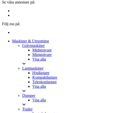
Se våra annonser på:
Följ oss på:
Menu
Close
Maskiner & Utrustning
Menu
Grävmaskiner
Midigrävare
Minigrävare
Visa alla
Lastmaskiner
Hjullastare
Kompaktlastare
Teleskoplastare
Visa alla
Dumper
Visa alla
Trailer