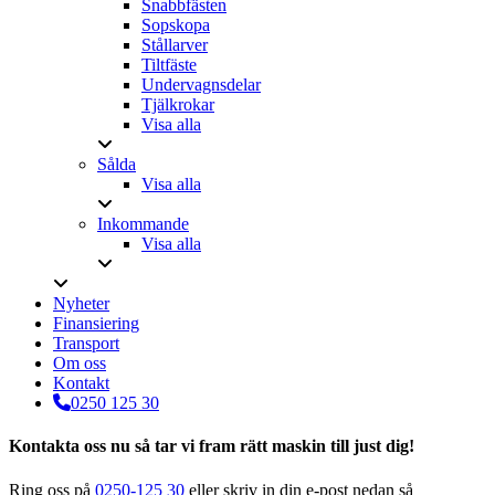
Snabbfästen
Sopskopa
Stållarver
Tiltfäste
Undervagnsdelar
Tjälkrokar
Visa alla
Sålda
Visa alla
Inkommande
Visa alla
Nyheter
Finansiering
Transport
Om oss
Kontakt
0250 125 30
Kontakta oss nu så tar vi fram rätt maskin till just dig!
Ring oss på
0250-125 30
eller skriv in din e-post nedan så