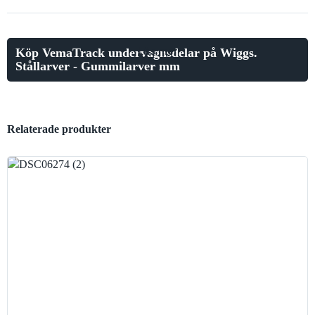
Läs mer
Köp VemaTrack undervagnsdelar på Wiggs.
Stållarver - Gummilarver mm
Relaterade produkter