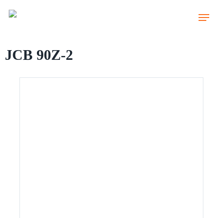
Skip
to
main
content
JCB 90Z-2