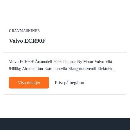
GRÄVMASKINER
Volvo ECR90F
Volvo ECR90F
Årsmodell 2026
Timmar Ny
Motor Volvo
Vikt
9400kg
Aircondition
Extra motvikt
Slangbrottsventil
Elektrisk
tankpump
Arbetsbelysning
Bandstyrning
Rotella
Autogas
CE märke
Visa detaljer
Pris: på begäran