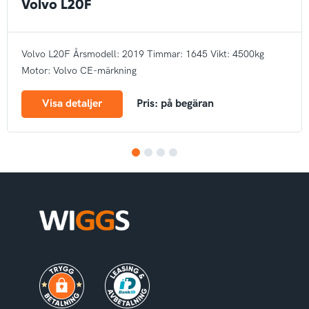
Volvo L20F
Volvo L20F
Årsmodell: 2019
Timmar: 1645
Vikt: 4500kg
Motor: Volvo
CE-märkning
Visa detaljer
Pris: på begäran
1
2
3
4