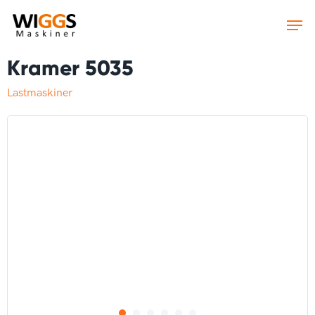
Skip
to
main
content
Kramer 5035
Lastmaskiner