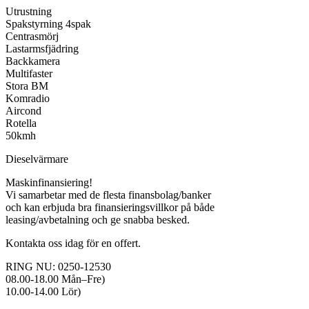
Utrustning
Spakstyrning 4spak
Centrasmörj
Lastarmsfjädring
Backkamera
Multifaster
Stora BM
Komradio
Aircond
Rotella
50kmh
Dieselvärmare
Maskinfinansiering!
Vi samarbetar med de flesta finansbolag/banker
och kan erbjuda bra finansieringsvillkor på både
leasing/avbetalning och ge snabba besked.
Kontakta oss idag för en offert.
RING NU: 0250-12530
08.00-18.00 Mån–Fre)
10.00-14.00 Lör)