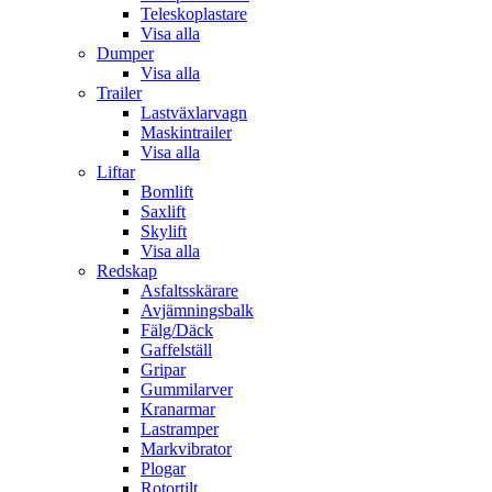
Teleskoplastare
Visa alla
Dumper
Visa alla
Trailer
Lastväxlarvagn
Maskintrailer
Visa alla
Liftar
Bomlift
Saxlift
Skylift
Visa alla
Redskap
Asfaltsskärare
Avjämningsbalk
Fälg/Däck
Gaffelställ
Gripar
Gummilarver
Kranarmar
Lastramper
Markvibrator
Plogar
Rotortilt