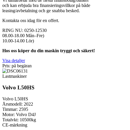
Vi samarbetar med de flesta finansbolag/banker
och kan erbjuda bra finansieringsvillkor på både
leasing/avbetalning och ge snabba besked.
Kontakta oss idag för en offert.
RING NU: 0250-12530
08.00-18.00 Mån–Fre)
10.00-14.00 Lör)
Hos oss köper du din maskin tryggt och säkert!
Visa detaljer
Pris: på begäran
Lastmaskiner
Volvo L50HS
Volvo L50HS
Årsmodell: 2022
Timmar: 2595
Motor: Volvo D4J
Totalvkt: 10500kg
CE-märkning