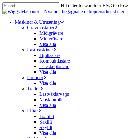
Skip
Hit enter to search or ESC to close
to
Close
main
Search
content
Menu
Maskiner & Utrustning
Grävmaskiner
Midigrävare
Minigrävare
Visa alla
Lastmaskiner
Hjullastare
Kompaktlastare
Teleskoplastare
Visa alla
Dumper
Visa alla
Trailer
Lastväxlarvagn
Maskintrailer
Visa alla
Liftar
Bomlift
Saxlift
Skylift
Visa alla