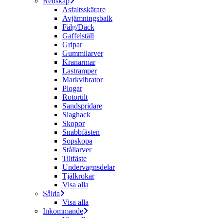
Redskap
Asfaltsskärare
Avjämningsbalk
Fälg/Däck
Gaffelställ
Gripar
Gummilarver
Kranarmar
Lastramper
Markvibrator
Plogar
Rotortilt
Sandspridare
Slaghack
Skopor
Snabbfästen
Sopskopa
Stållarver
Tiltfäste
Undervagnsdelar
Tjälkrokar
Visa alla
Sålda
Visa alla
Inkommande