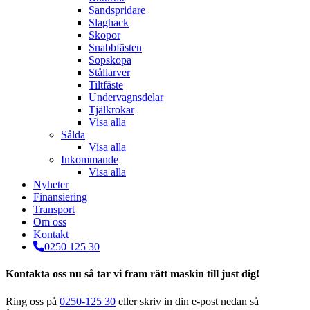
Sandspridare
Slaghack
Skopor
Snabbfästen
Sopskopa
Stållarver
Tiltfäste
Undervagnsdelar
Tjälkrokar
Visa alla
Sålda
Visa alla
Inkommande
Visa alla
Nyheter
Finansiering
Transport
Om oss
Kontakt
0250 125 30
Kontakta oss nu så tar vi fram rätt maskin till just dig!
Ring oss på
0250-125 30
eller skriv in din e-post nedan så