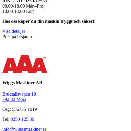
RING NU: 0250-12530
08.00-18.00 Mån–Fre)
10.00-14.00 Lör)
Hos oss köper du din maskin tryggt och säkert!
Visa detaljer
Pris: på begäran
Wiggs Maskiner AB
Brudtallsvägen 18
792 32 Mora
Org: 556735-1019
Tel:
0250-125 30
info@wiggsmaskiner.se