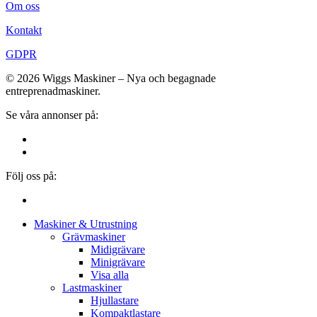
Om oss
Kontakt
GDPR
© 2026 Wiggs Maskiner – Nya och begagnade
entreprenadmaskiner.
Se våra annonser på:
Följ oss på:
Close
Maskiner & Utrustning
Menu
Grävmaskiner
Midigrävare
Minigrävare
Visa alla
Lastmaskiner
Hjullastare
Kompaktlastare