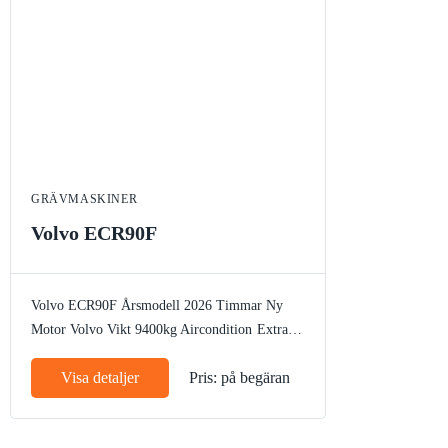
GRÄVMASKINER
Volvo ECR90F
Volvo ECR90F
Årsmodell 2026
Timmar Ny
Motor Volvo
Vikt 9400kg
Aircondition
Extra
motvikt
Slangbrottsventil
Elektrisk tankpump
Visa detaljer
Pris: på begäran
Arbetsbelysning
Bandstyrning
Rotella
Autogas
CE märke