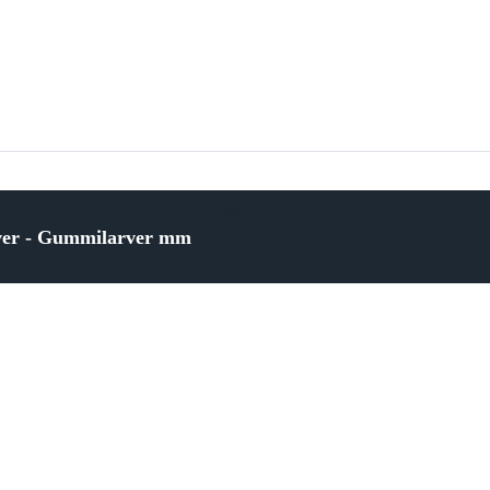
Läs mer
rver - Gummilarver mm