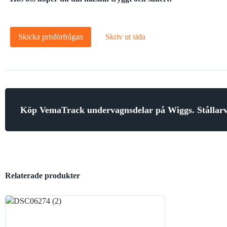
Skicka prisförfrågan
Skriv ut sida
Köp VemaTrack undervagnsdelar på Wiggs. Stålla
Relaterade produkter