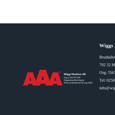
Wiggs 
Brudtalls
792 32 M
Org: 556
Tel:
0250
info@wig