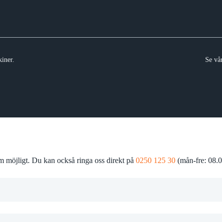
iner.
Se vå
som möjligt. Du kan också ringa oss direkt på
0250 125 30
(mån-fre: 08.0