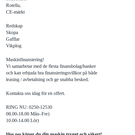
Rotella,
Visa alla
Asfal
CE-märkt
Redskap
Skopa
Gafflar
Vikplog
Maskinfinansiering!
Vi samarbetar med de flesta finansbolag/banker
och kan erbjuda bra finansieringsvillkor på både
leasing / avbetalning och ge snabba besked.
Kontakta oss idag för en offert.
RING NU: 0250-12530
08.00-18.00 Mån–Fre)
10.00-14.00 Lör)
Hos oss köper du din maskin tryggt och säkert!