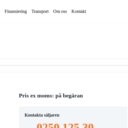
Finansiering
Transport
Om oss
Kontakt
Avjämningsbalk
växlarvagn
Fälg/Däck
ntrailer
Gaffelställ
alla
Gripar
Gummilarver
Kranarmar
ift
Lastramper
Pris ex moms: på begäran
ft
Markvibrator
ft
Plogar
alla
Kontakta säljaren
Rotortilt
0250 125 30
Sandspridare