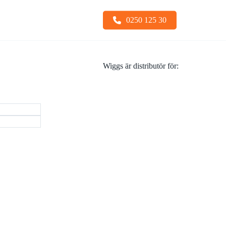
0250 125 30
Wiggs är distributör för:
Snabbfästen
Sopskopa
Stållarver
Tiltfäste
Undervagnsdelar
Tjälkrokar
Visa alla
Visa alla