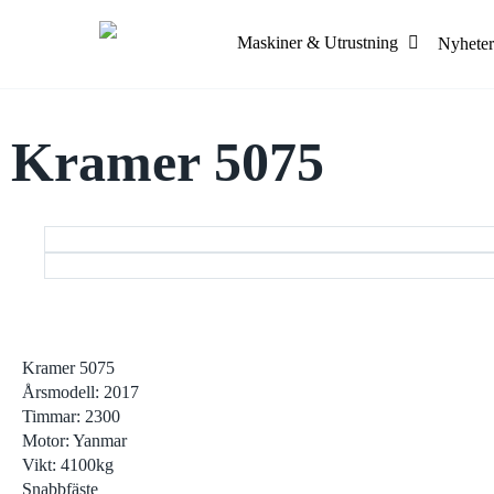
Skip
to
Maskiner & Utrustning
Nyheter
main
content
Kramer 5075
Midigrävare
Last
Minigrävare
Maski
Visa alla
Visa 
Hjullastare
Boml
Kramer 5075
Kompaktlastare
Saxli
Årsmodell: 2017
Teleskoplastare
Skyli
Timmar: 2300
Visa alla
Visa 
Motor: Yanmar
Vikt: 4100kg
Snabbfäste