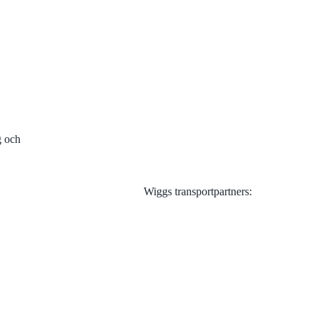
Visa alla
g och
Wiggs transportpartners: