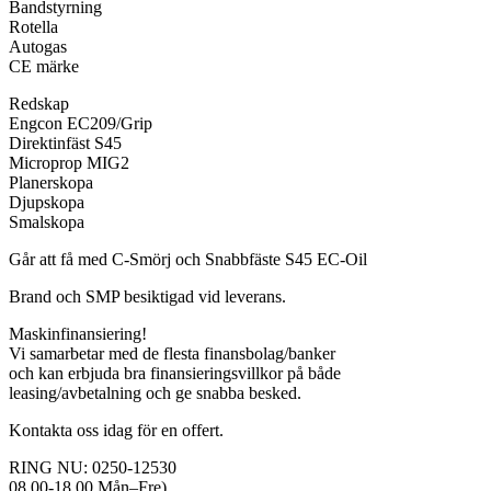
Bandstyrning
Rotella
Autogas
CE märke
Redskap
Engcon EC209/Grip
Direktinfäst S45
Microprop MIG2
Planerskopa
Djupskopa
Smalskopa
Går att få med C-Smörj och Snabbfäste S45 EC-Oil
Brand och SMP besiktigad vid leverans.
Maskinfinansiering!
Vi samarbetar med de flesta finansbolag/banker
och kan erbjuda bra finansieringsvillkor på både
leasing/avbetalning och ge snabba besked.
Kontakta oss idag för en offert.
RING NU: 0250-12530
08.00-18.00 Mån–Fre)