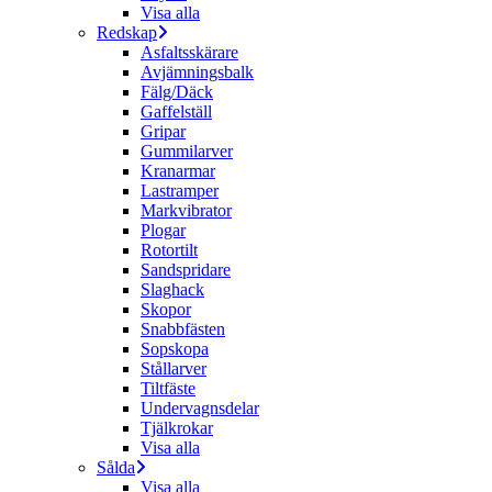
Visa alla
Redskap
Asfaltsskärare
Avjämningsbalk
Fälg/Däck
Gaffelställ
Gripar
Gummilarver
Kranarmar
Lastramper
Markvibrator
Plogar
Rotortilt
Sandspridare
Slaghack
Skopor
Snabbfästen
Sopskopa
Stållarver
Tiltfäste
Undervagnsdelar
Tjälkrokar
Visa alla
Sålda
Visa alla