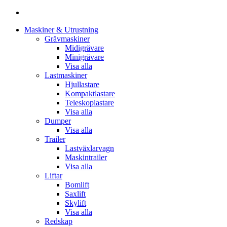
Close
Maskiner & Utrustning
Menu
Grävmaskiner
Midigrävare
Minigrävare
Visa alla
Lastmaskiner
Hjullastare
Kompaktlastare
Teleskoplastare
Visa alla
Dumper
Visa alla
Trailer
Lastväxlarvagn
Maskintrailer
Visa alla
Liftar
Bomlift
Saxlift
Skylift
Visa alla
Redskap