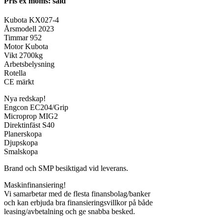
Pris ex moms: såld
Kubota KX027-4
Årsmodell 2023
Timmar 952
Motor Kubota
Vikt 2700kg
Arbetsbelysning
Rotella
CE märkt
Nya redskap!
Engcon EC204/Grip
Microprop MIG2
Direktinfäst S40
Planerskopa
Djupskopa
Smalskopa
Brand och SMP besiktigad vid leverans.
Maskinfinansiering!
Vi samarbetar med de flesta finansbolag/banker
och kan erbjuda bra finansieringsvillkor på både
leasing/avbetalning och ge snabba besked.