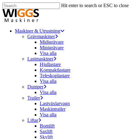
Skip
Hit enter to search or ESC to close
to
Close
main
Search
content
Menu
Maskiner & Utrustning
Grävmaskiner
Midigrävare
Minigrävare
Visa alla
Lastmaskiner
Hjullastare
Kompaktlastare
Teleskoplastare
Visa alla
Dumper
Visa alla
Trailer
Lastväxlarvagn
Maskintrailer
Visa alla
Liftar
Bomlift
Saxlift
Skylift