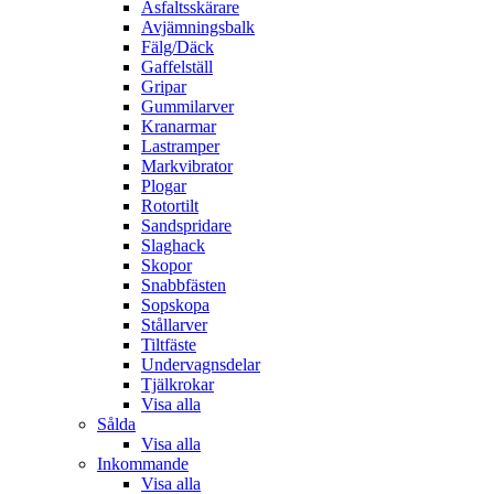
Asfaltsskärare
Avjämningsbalk
Fälg/Däck
Gaffelställ
Gripar
Gummilarver
Kranarmar
Lastramper
Markvibrator
Plogar
Rotortilt
Sandspridare
Slaghack
Skopor
Snabbfästen
Sopskopa
Stållarver
Tiltfäste
Undervagnsdelar
Tjälkrokar
Visa alla
Sålda
Visa alla
Inkommande
Visa alla