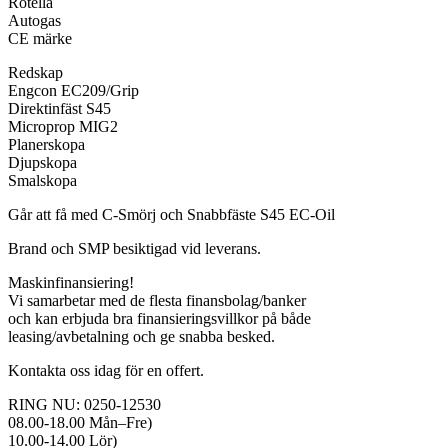
Rotella
Autogas
CE märke
Redskap
Engcon EC209/Grip
Direktinfäst S45
Microprop MIG2
Planerskopa
Djupskopa
Smalskopa
Går att få med C-Smörj och Snabbfäste S45 EC-Oil
Brand och SMP besiktigad vid leverans.
Maskinfinansiering!
Vi samarbetar med de flesta finansbolag/banker
och kan erbjuda bra finansieringsvillkor på både
leasing/avbetalning och ge snabba besked.
Kontakta oss idag för en offert.
RING NU: 0250-12530
08.00-18.00 Mån–Fre)
10.00-14.00 Lör)