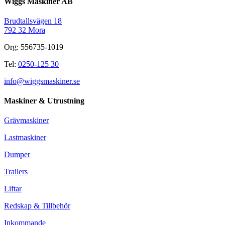
Wiggs Maskiner AB
Brudtallsvägen 18
792 32 Mora
Org: 556735-1019
Tel:
0250-125 30
info@wiggsmaskiner.se
Maskiner & Utrustning
Grävmaskiner
Lastmaskiner
Dumper
Trailers
Liftar
Redskap & Tillbehör
Inkommande