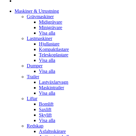
Close
Maskiner & Utrustning
Menu
Grävmaskiner
Midigrävare
Minigrävare
Visa alla
Lastmaskiner
Hjullastare
Kompaktlastare
Teleskoplastare
Visa alla
Dumper
Visa alla
Trailer
Lastväxlarvagn
Maskintrailer
Visa alla
Liftar
Bomlift
Saxlift
Skylift
Visa alla
Redskap
Asfaltsskärare