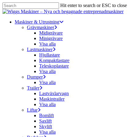
Skip
Hit enter to search or ESC to close
to
Close
main
Search
content
Menu
Maskiner & Utrustning
Grävmaskiner
Midigrävare
Minigrävare
Visa alla
Lastmaskiner
Hjullastare
Kompaktlastare
Teleskoplastare
Visa alla
Dumper
Visa alla
Trailer
Lastväxlarvagn
Maskintrailer
Visa alla
Liftar
Bomlift
Saxlift
Skylift
Visa alla