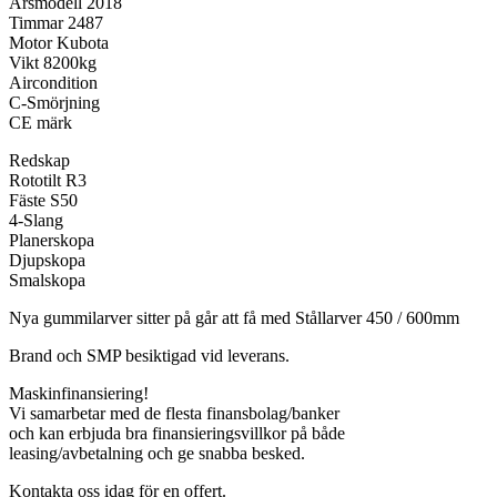
Årsmodell 2018
Timmar 2487
Motor Kubota
Vikt 8200kg
Aircondition
C-Smörjning
CE märk
Redskap
Rototilt R3
Fäste S50
4-Slang
Planerskopa
Djupskopa
Smalskopa
Nya gummilarver sitter på går att få med Stållarver 450 / 600mm
Brand och SMP besiktigad vid leverans.
Maskinfinansiering!
Vi samarbetar med de flesta finansbolag/banker
och kan erbjuda bra finansieringsvillkor på både
leasing/avbetalning och ge snabba besked.
Kontakta oss idag för en offert.