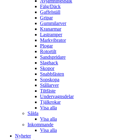
Avjämningsbalk
Fälg/Däck
Gaffelställ
Gripar
Gummilarver
Kranarmar
Lastramper
Markvibrator
Plogar
Rotortilt
Sandspridare
Slaghack
Skopor
Snabbfästen
Sopskopa
Stållarver
Tiltfäste
Undervagnsdelar
Tjälkrokar
Visa alla
Sålda
Visa alla
Inkommande
Visa alla
Nyheter