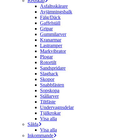
Redskap
Asfaltsskärare
Avjämningsbalk
Fälg/Däck
Gaffelställ
Gripar
Gummilarver
Kranarmar
Lastramper
Markvibrator
Plogar
Rotortilt
Sandspridare
Slaghack
Skopor
Snabbfästen
Sopskopa
Stållarver
Tiltfäste
Undervagnsdelar
Tjälkrokar
Visa alla
Sålda
Visa alla
Inkommande