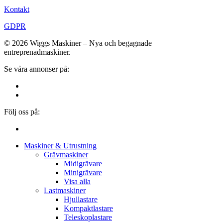
Kontakt
GDPR
© 2026 Wiggs Maskiner – Nya och begagnade
entreprenadmaskiner.
Se våra annonser på:
Följ oss på:
Close
Maskiner & Utrustning
Menu
Grävmaskiner
Midigrävare
Minigrävare
Visa alla
Lastmaskiner
Hjullastare
Kompaktlastare
Teleskoplastare