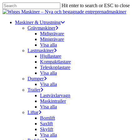
Skip
Hit enter to search or ESC to close
to
Close
main
Search
content
Menu
Maskiner & Utrustning
Grävmaskiner
Midigrävare
Minigrävare
Visa alla
Lastmaskiner
Hjullastare
Kompaktlastare
Teleskoplastare
Visa alla
Dumper
Visa alla
Trailer
Lastväxlarvagn
Maskintrailer
Visa alla
Liftar
Bomlift
Saxlift
Skylift
Visa alla