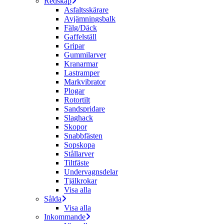
Redskap
Asfaltsskärare
Avjämningsbalk
Fälg/Däck
Gaffelställ
Gripar
Gummilarver
Kranarmar
Lastramper
Markvibrator
Plogar
Rotortilt
Sandspridare
Slaghack
Skopor
Snabbfästen
Sopskopa
Stållarver
Tiltfäste
Undervagnsdelar
Tjälkrokar
Visa alla
Sålda
Visa alla
Inkommande