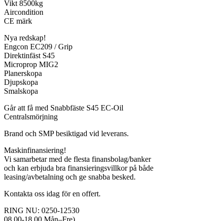
Vikt 8500kg
Aircondition
CE märk
Nya redskap!
Engcon EC209 / Grip
Direktinfäst S45
Microprop MIG2
Planerskopa
Djupskopa
Smalskopa
Går att få med Snabbfäste S45 EC-Oil
Centralsmörjning
Brand och SMP besiktigad vid leverans.
Maskinfinansiering!
Vi samarbetar med de flesta finansbolag/banker
och kan erbjuda bra finansieringsvillkor på både
leasing/avbetalning och ge snabba besked.
Kontakta oss idag för en offert.
RING NU: 0250-12530
08.00-18.00 Mån–Fre)