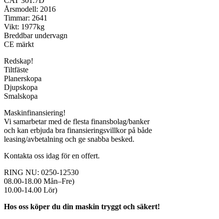
CAT 301.7D
Årsmodell: 2016
Timmar: 2641
Vikt: 1977kg
Breddbar undervagn
CE märkt
Redskap!
Tiltfäste
Planerskopa
Djupskopa
Smalskopa
Maskinfinansiering!
Vi samarbetar med de flesta finansbolag/banker
och kan erbjuda bra finansieringsvillkor på både
leasing/avbetalning och ge snabba besked.
Kontakta oss idag för en offert.
RING NU: 0250-12530
08.00-18.00 Mån–Fre)
10.00-14.00 Lör)
Hos oss köper du din maskin tryggt och säkert!