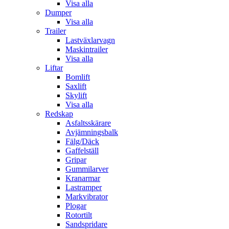
Visa alla
Dumper
Visa alla
Trailer
Lastväxlarvagn
Maskintrailer
Visa alla
Liftar
Bomlift
Saxlift
Skylift
Visa alla
Redskap
Asfaltsskärare
Avjämningsbalk
Fälg/Däck
Gaffelställ
Gripar
Gummilarver
Kranarmar
Lastramper
Markvibrator
Plogar
Rotortilt
Sandspridare