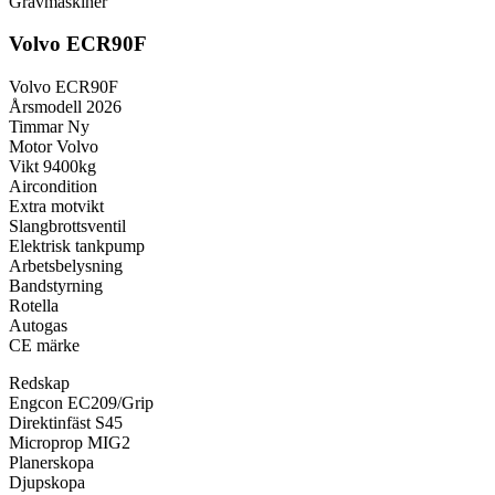
Grävmaskiner
Volvo ECR90F
Volvo ECR90F
Årsmodell 2026
Timmar Ny
Motor Volvo
Vikt 9400kg
Aircondition
Extra motvikt
Slangbrottsventil
Elektrisk tankpump
Arbetsbelysning
Bandstyrning
Rotella
Autogas
CE märke
Redskap
Engcon EC209/Grip
Direktinfäst S45
Microprop MIG2
Planerskopa
Djupskopa