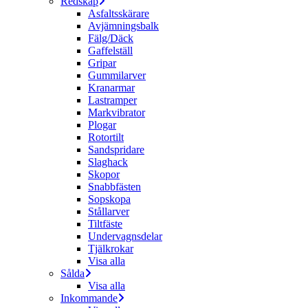
Redskap
Asfaltsskärare
Avjämningsbalk
Fälg/Däck
Gaffelställ
Gripar
Gummilarver
Kranarmar
Lastramper
Markvibrator
Plogar
Rotortilt
Sandspridare
Slaghack
Skopor
Snabbfästen
Sopskopa
Stållarver
Tiltfäste
Undervagnsdelar
Tjälkrokar
Visa alla
Sålda
Visa alla
Inkommande