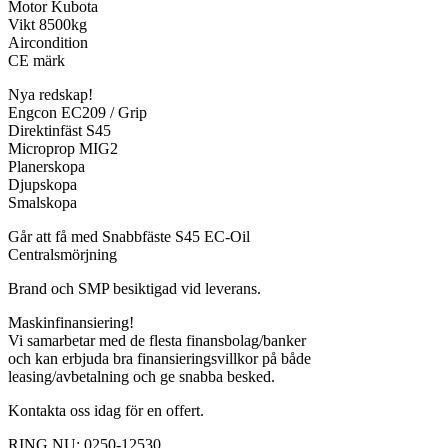
Motor Kubota
Vikt 8500kg
Aircondition
CE märk
Nya redskap!
Engcon EC209 / Grip
Direktinfäst S45
Microprop MIG2
Planerskopa
Djupskopa
Smalskopa
Går att få med Snabbfäste S45 EC-Oil
Centralsmörjning
Brand och SMP besiktigad vid leverans.
Maskinfinansiering!
Vi samarbetar med de flesta finansbolag/banker
och kan erbjuda bra finansieringsvillkor på både
leasing/avbetalning och ge snabba besked.
Kontakta oss idag för en offert.
RING NU: 0250-12530