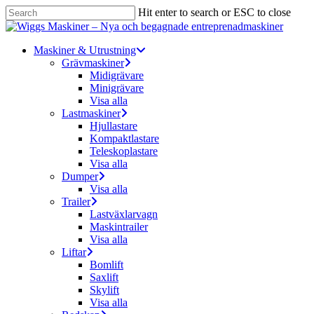
Skip
Hit enter to search or ESC to close
to
Close
main
Search
content
Menu
Maskiner & Utrustning
Grävmaskiner
Midigrävare
Minigrävare
Visa alla
Lastmaskiner
Hjullastare
Kompaktlastare
Teleskoplastare
Visa alla
Dumper
Visa alla
Trailer
Lastväxlarvagn
Maskintrailer
Visa alla
Liftar
Bomlift
Saxlift
Skylift
Visa alla