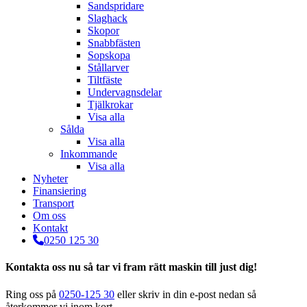
Sandspridare
Slaghack
Skopor
Snabbfästen
Sopskopa
Stållarver
Tiltfäste
Undervagnsdelar
Tjälkrokar
Visa alla
Sålda
Visa alla
Inkommande
Visa alla
Nyheter
Finansiering
Transport
Om oss
Kontakt
0250 125 30
Kontakta oss nu så tar vi fram rätt maskin till just dig!
Ring oss på
0250-125 30
eller skriv in din e-post nedan så
återkommer vi inom kort