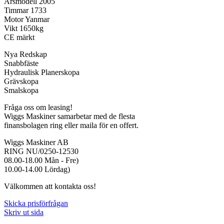
Årsmodell 2005
Timmar 1733
Motor Yanmar
Vikt 1650kg
CE märkt
Nya Redskap
Snabbfäste
Hydraulisk Planerskopa
Grävskopa
Smalskopa
Fråga oss om leasing!
Wiggs Maskiner samarbetar med de flesta
finansbolagen ring eller maila för en offert.
Wiggs Maskiner AB
RING NU/0250-12530
08.00-18.00 Mån - Fre)
10.00-14.00 Lördag)
Välkommen att kontakta oss!
Skicka prisförfrågan
Skriv ut sida