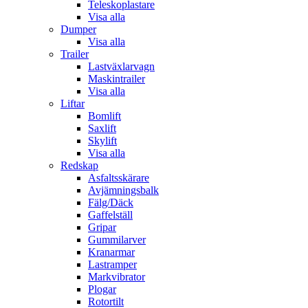
Teleskoplastare
Visa alla
Dumper
Visa alla
Trailer
Lastväxlarvagn
Maskintrailer
Visa alla
Liftar
Bomlift
Saxlift
Skylift
Visa alla
Redskap
Asfaltsskärare
Avjämningsbalk
Fälg/Däck
Gaffelställ
Gripar
Gummilarver
Kranarmar
Lastramper
Markvibrator
Plogar
Rotortilt