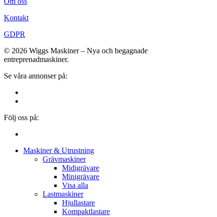
Om oss
Kontakt
GDPR
© 2026 Wiggs Maskiner – Nya och begagnade
entreprenadmaskiner.
Se våra annonser på:
Följ oss på:
Close
Maskiner & Utrustning
Menu
Grävmaskiner
Midigrävare
Minigrävare
Visa alla
Lastmaskiner
Hjullastare
Kompaktlastare