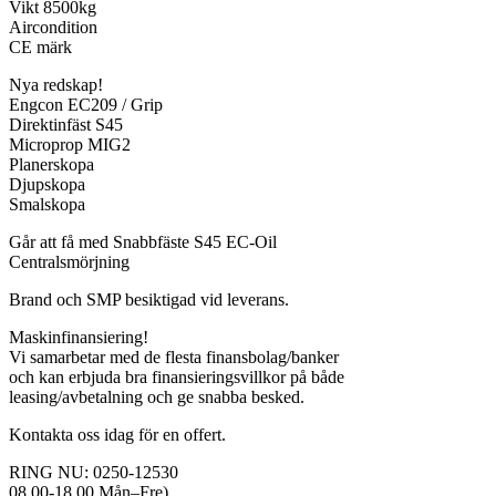
Vikt 8500kg
Aircondition
CE märk
Nya redskap!
Engcon EC209 / Grip
Direktinfäst S45
Microprop MIG2
Planerskopa
Djupskopa
Smalskopa
Går att få med Snabbfäste S45 EC-Oil
Centralsmörjning
Brand och SMP besiktigad vid leverans.
Maskinfinansiering!
Vi samarbetar med de flesta finansbolag/banker
och kan erbjuda bra finansieringsvillkor på både
leasing/avbetalning och ge snabba besked.
Kontakta oss idag för en offert.
RING NU: 0250-12530
08.00-18.00 Mån–Fre)