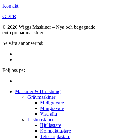
Kontakt
GDPR
© 2026 Wiggs Maskiner – Nya och begagnade
entreprenadmaskiner.
Se våra annonser på:
Följ oss på:
Close
Maskiner & Utrustning
Menu
Grävmaskiner
Midigrävare
Minigrävare
Visa alla
Lastmaskiner
Hjullastare
Kompaktlastare
Teleskoplastare