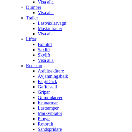
Visa alla
Dumper
Visa alla
Trailer
Lastväxlarvagn
Maskintrailer
Visa alla
Liftar
Bomlift
Saxlift
Skylift
Visa alla
Redskap
Asfaltsskärare
Avjämningsbalk
Fälg/Däck
Gaffelställ
Gripar
Gummilarver
Kranarmar
Lastramper
Markvibrator
Plogar
Rotortilt
Sandspridare