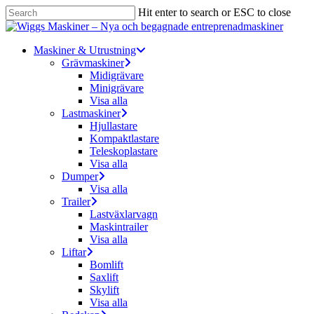
Skip
Hit enter to search or ESC to close
to
Close
main
Search
content
Menu
Maskiner & Utrustning
Grävmaskiner
Midigrävare
Minigrävare
Visa alla
Lastmaskiner
Hjullastare
Kompaktlastare
Teleskoplastare
Visa alla
Dumper
Visa alla
Trailer
Lastväxlarvagn
Maskintrailer
Visa alla
Liftar
Bomlift
Saxlift
Skylift
Visa alla