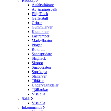
Redskap
Asfaltsskärare
Avjämningsbalk
Fälg/Däck
Gaffelställ
Gripar
Gummilarver
Kranarmar
Lastramper
Markvibrator
Plogar
Rotortilt
Sandspridare
Slaghack
Skopor
Snabbfästen
Sopskopa
Stållarver
Tiltfäste
Undervagnsdelar
Tjälkrokar
Visa alla
Sålda
Visa alla
Inkommande