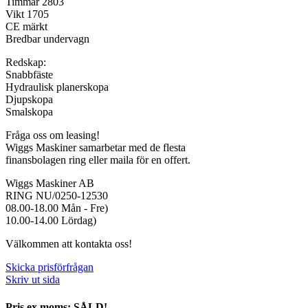
Timmar 2803
Vikt 1705
CE märkt
Bredbar undervagn
Redskap:
Snabbfäste
Hydraulisk planerskopa
Djupskopa
Smalskopa
Fråga oss om leasing!
Wiggs Maskiner samarbetar med de flesta
finansbolagen ring eller maila för en offert.
Wiggs Maskiner AB
RING NU/0250-12530
08.00-18.00 Mån - Fre)
10.00-14.00 Lördag)
Välkommen att kontakta oss!
Skicka prisförfrågan
Skriv ut sida
Pris ex moms: SÅLD!