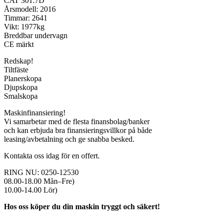
CAT 301.7D
Årsmodell: 2016
Timmar: 2641
Vikt: 1977kg
Breddbar undervagn
CE märkt
Redskap!
Tiltfäste
Planerskopa
Djupskopa
Smalskopa
Maskinfinansiering!
Vi samarbetar med de flesta finansbolag/banker
och kan erbjuda bra finansieringsvillkor på både
leasing/avbetalning och ge snabba besked.
Kontakta oss idag för en offert.
RING NU: 0250-12530
08.00-18.00 Mån–Fre)
10.00-14.00 Lör)
Hos oss köper du din maskin tryggt och säkert!