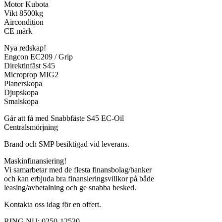
Motor Kubota
Vikt 8500kg
Aircondition
CE märk
Nya redskap!
Engcon EC209 / Grip
Direktinfäst S45
Microprop MIG2
Planerskopa
Djupskopa
Smalskopa
Går att få med Snabbfäste S45 EC-Oil
Centralsmörjning
Brand och SMP besiktigad vid leverans.
Maskinfinansiering!
Vi samarbetar med de flesta finansbolag/banker
och kan erbjuda bra finansieringsvillkor på både
leasing/avbetalning och ge snabba besked.
Kontakta oss idag för en offert.
RING NU: 0250-12530