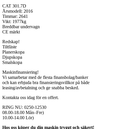
CAT 301.7D
Årsmodell: 2016
Timmar: 2641
Vikt: 1977kg
Breddbar undervagn
CE märkt
Redskap!
Tiltfäste
Planerskopa
Djupskopa
Smalskopa
Maskinfinansiering!
Vi samarbetar med de flesta finansbolag/banker
och kan erbjuda bra finansieringsvillkor på både
leasing/avbetalning och ge snabba besked.
Kontakta oss idag för en offert.
RING NU: 0250-12530
08.00-18.00 Mån–Fre)
10.00-14.00 Lör)
Hos oss köper du din maskin tryggt och säkert!