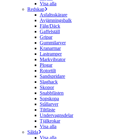
Visa alla
Redskap
Asfaltsskärare
Avjämningsbalk
Fälg/Däck
Gaffelställ
Gripar
Gummilarver
Kranarmar
Lastramper
Markvibrator
Plogar
Rotortilt
Sandspridare
Slaghack
Skopor
Snabbfästen
Sopskopa
Stållarver
Tiltfäste
Undervagnsdelar
Tjälkrokar
Visa alla
Sålda
Visa alla