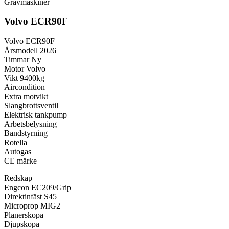
Grävmaskiner
Volvo ECR90F
Volvo ECR90F
Årsmodell 2026
Timmar Ny
Motor Volvo
Vikt 9400kg
Aircondition
Extra motvikt
Slangbrottsventil
Elektrisk tankpump
Arbetsbelysning
Bandstyrning
Rotella
Autogas
CE märke
Redskap
Engcon EC209/Grip
Direktinfäst S45
Microprop MIG2
Planerskopa
Djupskopa