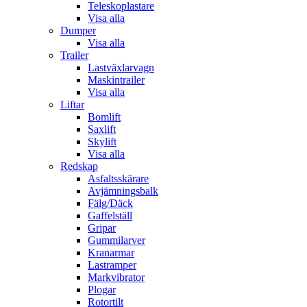
Teleskoplastare
Visa alla
Dumper
Visa alla
Trailer
Lastväxlarvagn
Maskintrailer
Visa alla
Liftar
Bomlift
Saxlift
Skylift
Visa alla
Redskap
Asfaltsskärare
Avjämningsbalk
Fälg/Däck
Gaffelställ
Gripar
Gummilarver
Kranarmar
Lastramper
Markvibrator
Plogar
Rotortilt