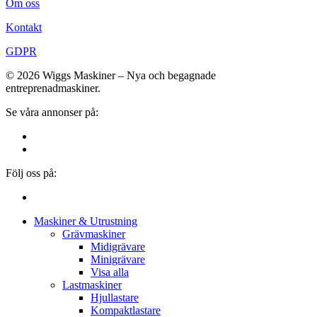
Om oss
Kontakt
GDPR
© 2026 Wiggs Maskiner – Nya och begagnade
entreprenadmaskiner.
Se våra annonser på:
Följ oss på:
Close
Maskiner & Utrustning
Menu
Grävmaskiner
Midigrävare
Minigrävare
Visa alla
Lastmaskiner
Hjullastare
Kompaktlastare