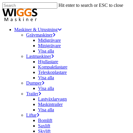
Skip
Hit enter to search or ESC to close
to
Close
main
Search
content
Menu
Maskiner & Utrustning
Grävmaskiner
Midigrävare
Minigrävare
Visa alla
Lastmaskiner
Hjullastare
Kompaktlastare
Teleskoplastare
Visa alla
Dumper
Visa alla
Trailer
Lastväxlarvagn
Maskintrailer
Visa alla
Liftar
Bomlift
Saxlift
Skylift