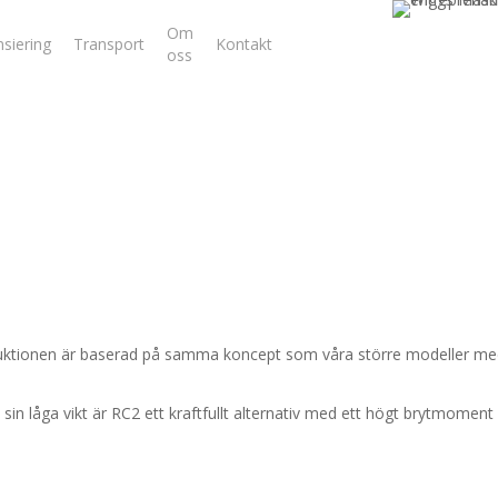
0250
Om
nsiering
Transport
Kontakt
125
oss
30
ruktionen är baserad på samma koncept som våra större modeller med 
sin låga vikt är RC2 ett kraftfullt alternativ med ett högt brytmome