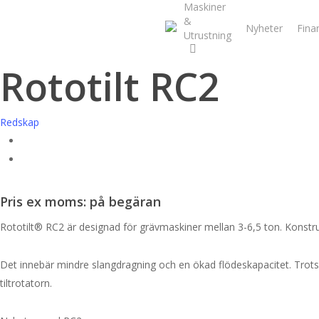
Maskiner
Skip
&
to
Nyheter
Fina
Utrustning
main
content
Rototilt RC2
Redskap
Pris ex moms: på begäran
Rototilt® RC2 är designad för grävmaskiner mellan 3-6,5 ton. Konst
Det innebär mindre slangdragning och en ökad flödeskapacitet. Trots 
tiltrotatorn.