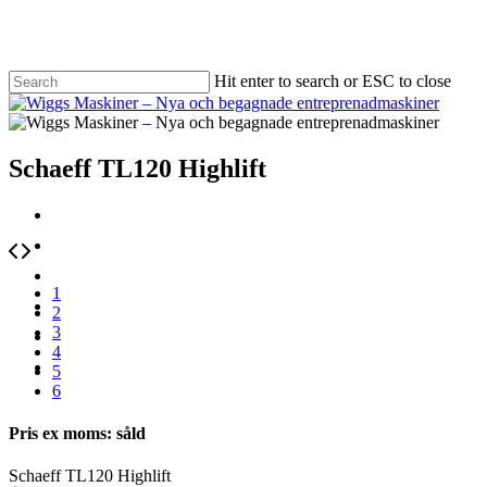
Skip
to
main
content
Hit enter to search or ESC to close
Close
Search
Menu
Schaeff TL120 Highlift
1
2
3
4
5
6
Pris ex moms: såld
Schaeff TL120 Highlift