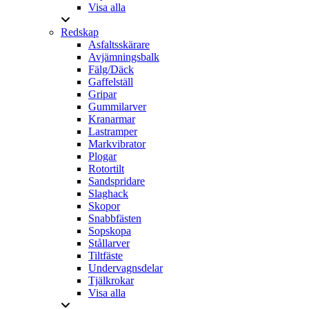
Visa alla
Redskap
Asfaltsskärare
Avjämningsbalk
Fälg/Däck
Gaffelställ
Gripar
Gummilarver
Kranarmar
Lastramper
Markvibrator
Plogar
Rotortilt
Sandspridare
Slaghack
Skopor
Snabbfästen
Sopskopa
Stållarver
Tiltfäste
Undervagnsdelar
Tjälkrokar
Visa alla