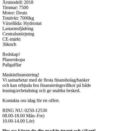
Årsmodell: 2018
Timmar: 7500
Motor: Deutz
Totalvkt: 7000kg
Växellåda: Hydrostat
Lastarmsfjädring
Centralsmörjning
CE-märkt
36km/h
Redskap!
Planerskopa
Pallgafflar
Maskinfinansiering!
Vi samarbetar med de flesta finansbolag/banker
och kan erbjuda bra finansieringsvillkor på både
leasing/avbetalning och ge snabba besked.
Kontakta oss idag för en offert.
RING NU: 0250-12530
08.00-18.00 Mån–Fre)
10.00-14.00 Lör)
Hos oss köper du din maskin tryggt och säkert!