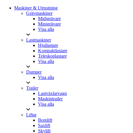
Menu
Close
Maskiner & Utrustning
Menu
Grävmaskiner
Midigrävare
Minigrävare
Visa alla
Lastmaskiner
Hjullastare
Kompaktlastare
Teleskoplastare
Visa alla
Dumper
Visa alla
Trailer
Lastväxlarvagn
Maskintrailer
Visa alla
Liftar
Bomlift
Saxlift
Skylift