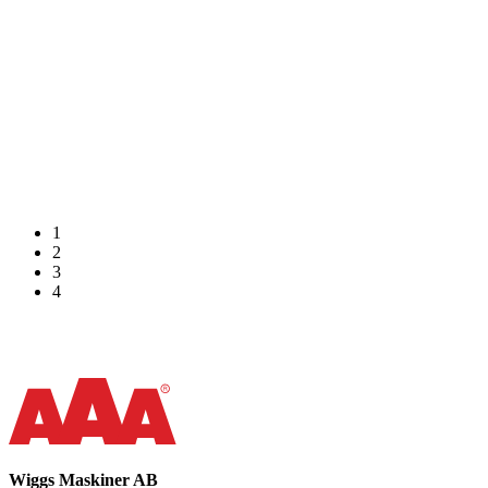
1
2
3
4
Wiggs Maskiner AB