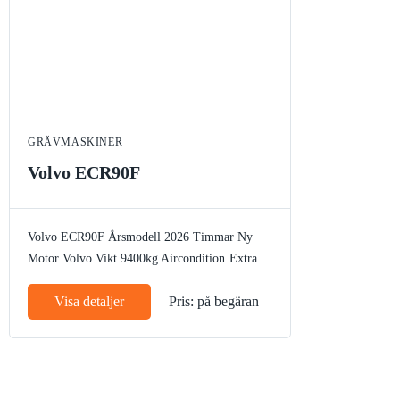
GRÄVMASKINER
Volvo ECR90F
Volvo ECR90F
Årsmodell 2026
Timmar Ny
Motor Volvo
Vikt 9400kg
Aircondition
Extra
motvikt
Slangbrottsventil
Elektrisk tankpump
Visa detaljer
Pris: på begäran
Arbetsbelysning
Bandstyrning
Rotella
Autogas
CE märke