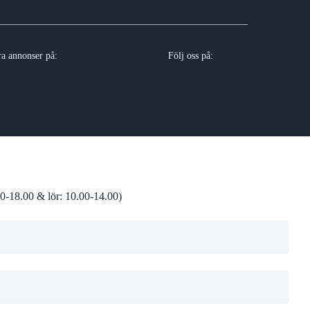
ra annonser på:
Följ oss på:
0-18.00 & lör: 10.00-14.00)