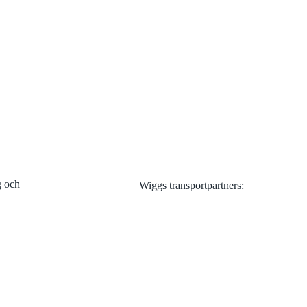
Visa alla
g och
Wiggs transportpartners: