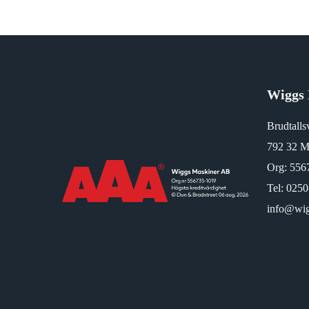
Wiggs 
Brudtalls
792 32 M
Org: 556
Tel:
0250
info@wig