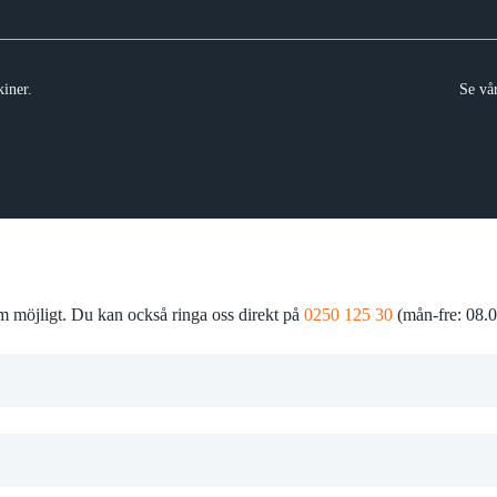
iner.
Se vå
som möjligt. Du kan också ringa oss direkt på
0250 125 30
(mån-fre: 08.0