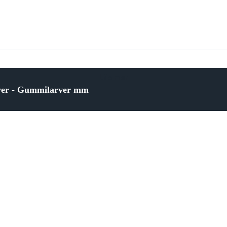
Läs mer
rver - Gummilarver mm