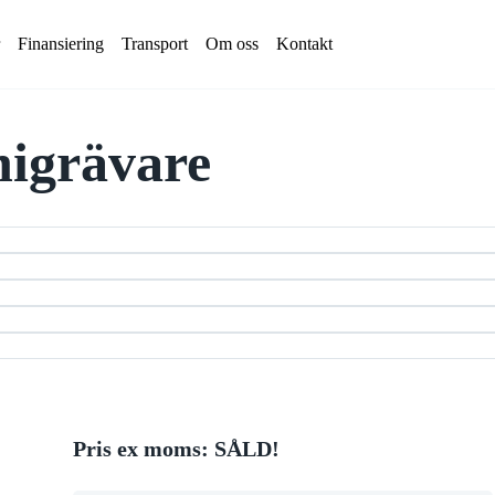
Finansiering
Transport
Om oss
Kontakt
igrävare
Avjämningsbalk
växlarvagn
Fälg/Däck
ntrailer
Gaffelställ
alla
Gripar
Gummilarver
Kranarmar
ift
Lastramper
ft
Markvibrator
ft
Plogar
alla
Pris ex moms: SÅLD!
Rotortilt
Sandspridare