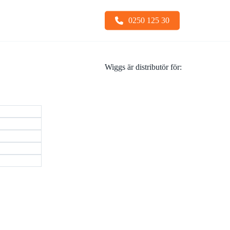
0250 125 30
Wiggs är distributör för:
Snabbfästen
Sopskopa
Stållarver
Tiltfäste
Undervagnsdelar
Tjälkrokar
Visa alla
Visa alla