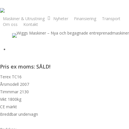
Skip
to
main
Maskiner & Utrustning
Nyheter
Finansiering
Transport
Om oss
Kontakt
content
Terex TC16
0250 125 30
Pris ex moms: SÅLD!
Terex TC16
Årsmodell 2007
Timmmar 2130
Vikt 1800kg
CE märkt
Breddbar undervagn