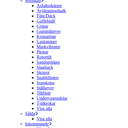
Redskap
Asfaltsskärare
Avjämningsbalk
Fälg/Däck
Gaffelställ
Gripar
Gummilarver
Kranarmar
Lastramper
Markvibrator
Plogar
Rotortilt
Sandspridare
Slaghack
Skopor
Snabbfästen
Sopskopa
Stållarver
Tiltfäste
Undervagnsdelar
Tjälkrokar
Visa alla
Sålda
Visa alla
Inkommande