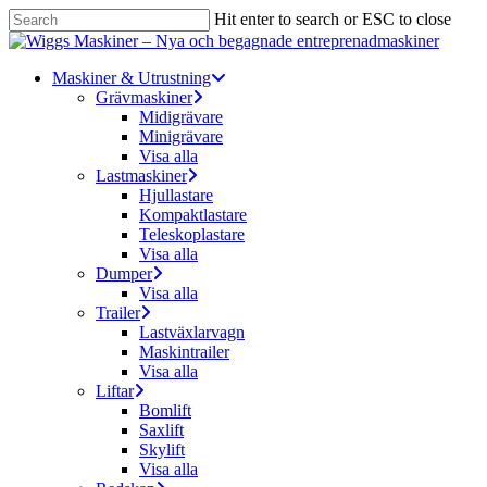
Skip
Hit enter to search or ESC to close
to
Close
main
Search
content
Menu
Maskiner & Utrustning
Grävmaskiner
Midigrävare
Minigrävare
Visa alla
Lastmaskiner
Hjullastare
Kompaktlastare
Teleskoplastare
Visa alla
Dumper
Visa alla
Trailer
Lastväxlarvagn
Maskintrailer
Visa alla
Liftar
Bomlift
Saxlift
Skylift
Visa alla