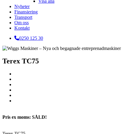
Visa alla
Nyheter
Finansiering
Transport
Om oss
Kontakt
0250 125 30
Terex TC75
Pris ex moms: SÅLD!
Terex TC75