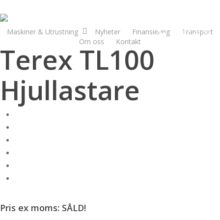
Skip
to
main
Maskiner & Utrustning
Nyheter
Finansiering
0250 125 30
Transport
Om oss
Kontakt
content
Terex TL100
Hjullastare
Pris ex moms: SÅLD!