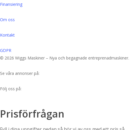
Finansiering
Om oss
Kontakt
GDPR
© 2026 Wiggs Maskiner – Nya och begagnade entreprenadmaskiner.
Se våra annonser på:
Följ oss på:
Prisförfrågan
Fyll i dina uppgifter nedan så hör vi av oss med ett pris så