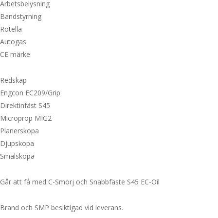
Arbetsbelysning
Bandstyrning
Rotella
Autogas
CE märke
Redskap
Engcon EC209/Grip
Direktinfäst S45
Microprop MIG2
Planerskopa
Djupskopa
Smalskopa
Går att få med C-Smörj och Snabbfäste S45 EC-Oil
Brand och SMP besiktigad vid leverans.