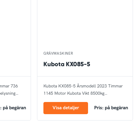
GRÄVMASKINER
Kubota KX085-5
mmar 736
Kubota KX085-5
Årsmodell 2023
Timmar
elysning
1145
Motor Kubota
Vikt 8500kg
Aircondition
CE märk
s: på begäran
Visa detaljer
Pris: på begäran