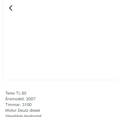
Visa alla
Asfa
Terex TL 80
Årsmodell: 2007
Timmar: 3100
Motor:Deutz diesel
Växellåda:Hydrostat