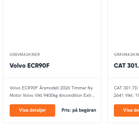
GRÄVMASKINER
GRÄVMASKI
Volvo ECR90F
CAT 301
Volvo ECR90F
Årsmodell 2026
Timmar Ny
CAT 301.7D
Motor Volvo
Vikt 9400kg
Aircondition
Extra
2641
Vikt: 1
motvikt
Slangbrottsventil
Elektrisk
märkt
Visa detaljer
Pris: på begäran
Visa de
tankpump
Arbetsbelysning
Bandstyrning
Rotella
Autogas
CE märke