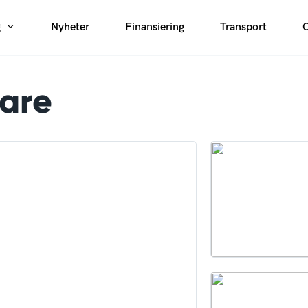
g
Nyheter
Finansiering
Transport
tare
Avjämningsbalk
växlarvagn
Fälg/Däck
intrailer
Gaffelställ
alla
Gripar
Gummilarver
Kranarmar
ift
Lastramper
ft
Markvibrator
ft
Plogar
alla
Rotortilt
Sandspridare