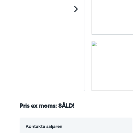
Slaghack
ltsskärare
Skopor
Pris ex moms: SÅLD!
Kontakta säljaren