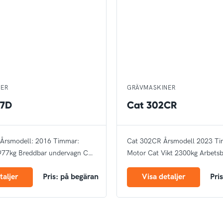
NER
GRÄVMASKINER
.7D
Cat 302CR
Årsmodell: 2016
Timmar:
Cat 302CR
Årsmodell 2023
Ti
977kg
Breddbar undervagn
CE
Motor Cat
Vikt 2300kg
Arbetsb
Rotella
CE märkt
taljer
Pris: på begäran
Visa detaljer
Pri