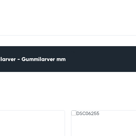
Läs mer
llarver - Gummilarver mm