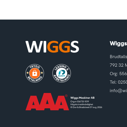
Wiggs
Brudtall
792 32 
Org: 55
Tel:
025
info@wi