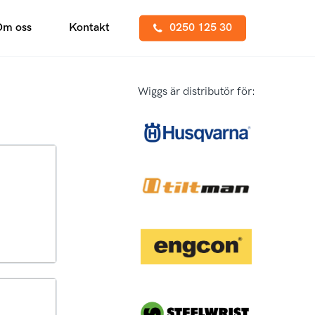
Om oss
Kontakt
0250 125 30
Wiggs är distributör för:
Snabbfästen
Sopskopa
Stållarver
Tiltfäste
Undervagnsdelar
Tjälkrokar
Visa alla
Visa alla