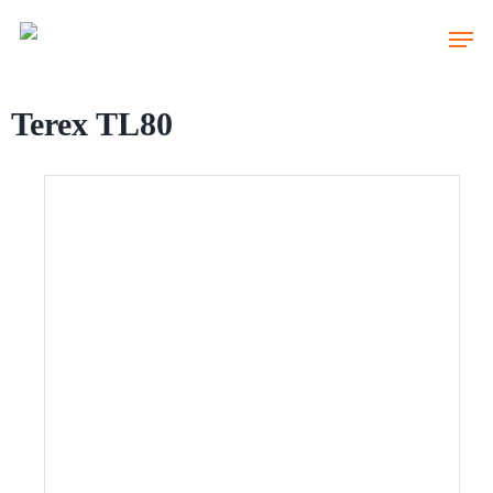
Skip
to
main
content
Terex TL80