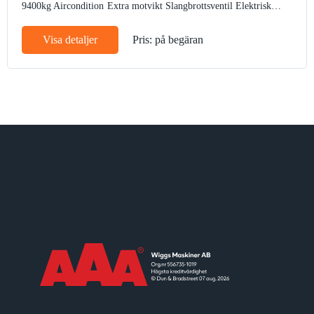
9400kg
Aircondition
Extra motvikt
Slangbrottsventil
Elektrisk
tankpump
Arbetsbelysning
Bandstyrning
Rotella
Autogas
CE märke
Visa detaljer
Pris: på begäran