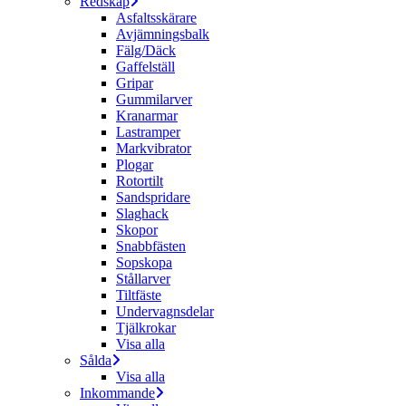
Redskap
Asfaltsskärare
Avjämningsbalk
Fälg/Däck
Gaffelställ
Gripar
Gummilarver
Kranarmar
Lastramper
Markvibrator
Plogar
Rotortilt
Sandspridare
Slaghack
Skopor
Snabbfästen
Sopskopa
Stållarver
Tiltfäste
Undervagnsdelar
Tjälkrokar
Visa alla
Sålda
Visa alla
Inkommande