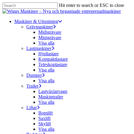
Skip
Hit enter to search or ESC to close
to
Close
main
Search
content
Menu
Maskiner & Utrustning
Grävmaskiner
Midigrävare
Minigrävare
Visa alla
Lastmaskiner
Hjullastare
Kompaktlastare
Teleskoplastare
Visa alla
Dumper
Visa alla
Trailer
Lastväxlarvagn
Maskintrailer
Visa alla
Liftar
Bomlift
Saxlift
Skylift
Visa alla