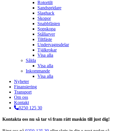
Rotortilt
Sandspridare
Slaghack
Skopor
Snabbfästen
Sopskopa
Stållarver
Tiltfäste
Undervagnsdelar
Tjälkrokar
Visa alla
Sålda
Visa alla
Inkommande
Visa alla
Nyheter
Finansiering
Transport
Om oss
Kontakt
0250 125 30
Kontakta oss nu så tar vi fram rätt maskin till just dig!
Ring oss på
0250-125 30
eller skriv in din e-post nedan så