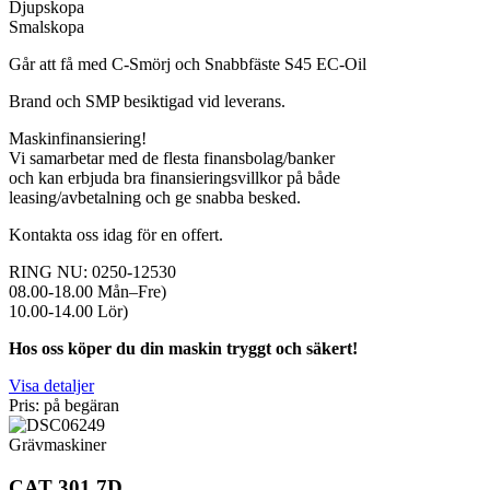
Djupskopa
Smalskopa
Går att få med C-Smörj och Snabbfäste S45 EC-Oil
Brand och SMP besiktigad vid leverans.
Maskinfinansiering!
Vi samarbetar med de flesta finansbolag/banker
och kan erbjuda bra finansieringsvillkor på både
leasing/avbetalning och ge snabba besked.
Kontakta oss idag för en offert.
RING NU: 0250-12530
08.00-18.00 Mån–Fre)
10.00-14.00 Lör)
Hos oss köper du din maskin tryggt och säkert!
Visa detaljer
Pris: på begäran
Grävmaskiner
CAT 301.7D