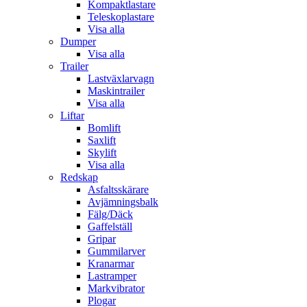
Kompaktlastare
Teleskoplastare
Visa alla
Dumper
Visa alla
Trailer
Lastväxlarvagn
Maskintrailer
Visa alla
Liftar
Bomlift
Saxlift
Skylift
Visa alla
Redskap
Asfaltsskärare
Avjämningsbalk
Fälg/Däck
Gaffelställ
Gripar
Gummilarver
Kranarmar
Lastramper
Markvibrator
Plogar