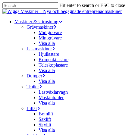
Skip
Hit enter to search or ESC to close
to
Close
main
Search
content
Menu
Maskiner & Utrustning
Grävmaskiner
Midigrävare
Minigrävare
Visa alla
Lastmaskiner
Hjullastare
Kompaktlastare
Teleskoplastare
Visa alla
Dumper
Visa alla
Trailer
Lastväxlarvagn
Maskintrailer
Visa alla
Liftar
Bomlift
Saxlift
Skylift
Visa alla