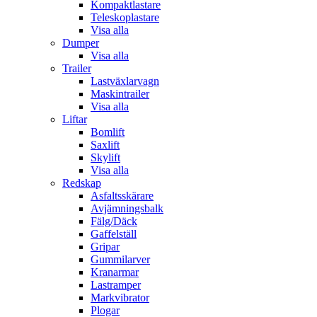
Kompaktlastare
Teleskoplastare
Visa alla
Dumper
Visa alla
Trailer
Lastväxlarvagn
Maskintrailer
Visa alla
Liftar
Bomlift
Saxlift
Skylift
Visa alla
Redskap
Asfaltsskärare
Avjämningsbalk
Fälg/Däck
Gaffelställ
Gripar
Gummilarver
Kranarmar
Lastramper
Markvibrator
Plogar