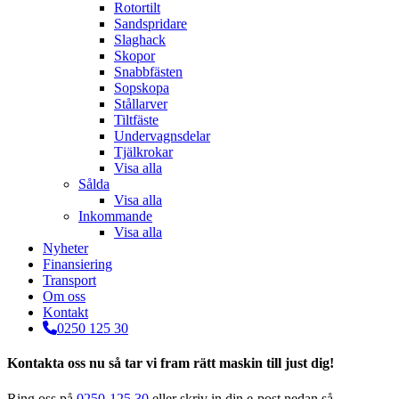
Rotortilt
Sandspridare
Slaghack
Skopor
Snabbfästen
Sopskopa
Stållarver
Tiltfäste
Undervagnsdelar
Tjälkrokar
Visa alla
Sålda
Visa alla
Inkommande
Visa alla
Nyheter
Finansiering
Transport
Om oss
Kontakt
0250 125 30
Kontakta oss nu så tar vi fram rätt maskin till just dig!
Ring oss på
0250-125 30
eller skriv in din e-post nedan så