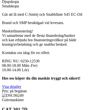
Djupskopa
Smalskopa
Går att få med C-Smörj och Snabbfäste S45 EC-Oil
Brand och SMP besiktigad vid leverans.
Maskinfinansiering!
Vi samarbetar med de flesta finansbolag/banker
och kan erbjuda bra finansieringsvillkor på både
leasing/avbetalning och ge snabba besked.
Kontakta oss idag för en offert.
RING NU: 0250-12530
08.00-18.00 Mån–Fre)
10.00-14.00 Lör)
Hos oss köper du din maskin tryggt och säkert!
Visa detaljer
Pris: på begäran
Grävmaskiner
CAT 301.7D