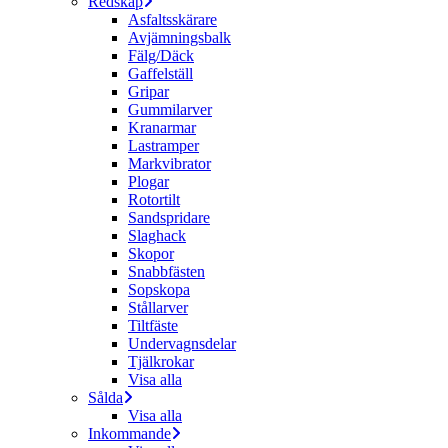
Redskap
Asfaltsskärare
Avjämningsbalk
Fälg/Däck
Gaffelställ
Gripar
Gummilarver
Kranarmar
Lastramper
Markvibrator
Plogar
Rotortilt
Sandspridare
Slaghack
Skopor
Snabbfästen
Sopskopa
Stållarver
Tiltfäste
Undervagnsdelar
Tjälkrokar
Visa alla
Sålda
Visa alla
Inkommande