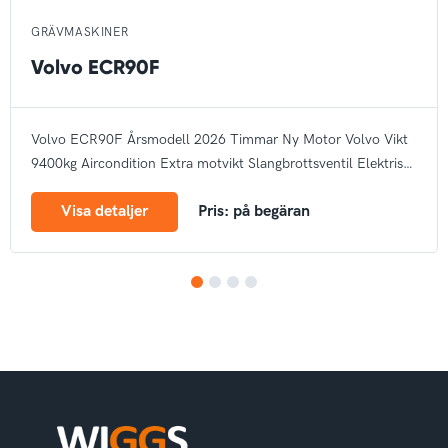
GRÄVMASKINER
Volvo ECR90F
Volvo ECR90F
Årsmodell 2026
Timmar Ny
Motor Volvo
Vikt
9400kg
Aircondition
Extra motvikt
Slangbrottsventil
Elektrisk
tankpump
Arbetsbelysning
Bandstyrning
Rotella
Autogas
CE
Visa detaljer
Pris: på begäran
märke
1
2
3
4