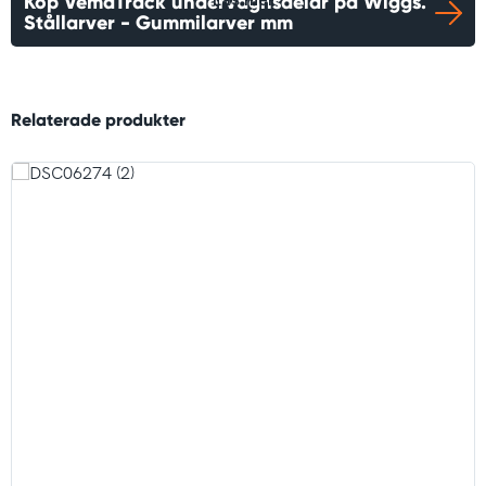
Köp VemaTrack undervagnsdelar på Wiggs.
Läs mer
Stållarver - Gummilarver mm
Relaterade produkter