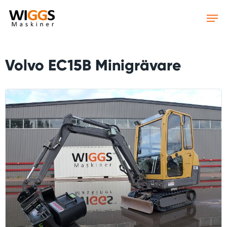
Skip
to
main
content
Volvo EC15B Minigrävare