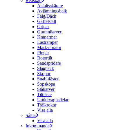
Redskap
Asfaltsskärare
Avjämningsbalk
Fälg/Däck
Gaffelställ
Gripar
Gummilarver
Kranarmar
Lastramper
Markvibrator
Plogar
Rotortilt
Sandspridare
Slaghack
Skopor
Snabbfästen
Sopskopa
Stållarver
Tiltfäste
Undervagnsdelar
Tjälkrokar
Visa alla
Sålda
Visa alla
Inkommande