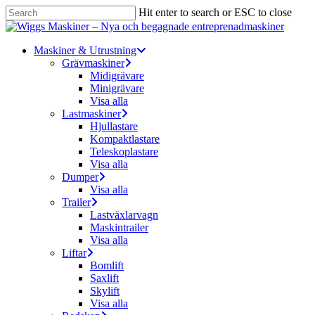
Skip
Hit enter to search or ESC to close
to
Close
main
Search
content
Menu
Maskiner & Utrustning
Grävmaskiner
Midigrävare
Minigrävare
Visa alla
Lastmaskiner
Hjullastare
Kompaktlastare
Teleskoplastare
Visa alla
Dumper
Visa alla
Trailer
Lastväxlarvagn
Maskintrailer
Visa alla
Liftar
Bomlift
Saxlift
Skylift
Visa alla